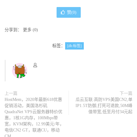
赞(
0
)
分享到：
更多
(
0
)
标签：
[db:标签]
上一篇
下一篇
HostMem，2020年最新618优惠
瓜云互联:高防VPS美国CN2,单
促销活动，美国洛杉矶
IP1.5T防御,打死可退款,50M峰
QuadraNet VPS云服务器特价优
值带宽,低至月付34元起
惠，1核1G内存，100Mbps带
宽，KVM架构，12.99美元/年，
电信CN2 GT，联通CU，移动
CM