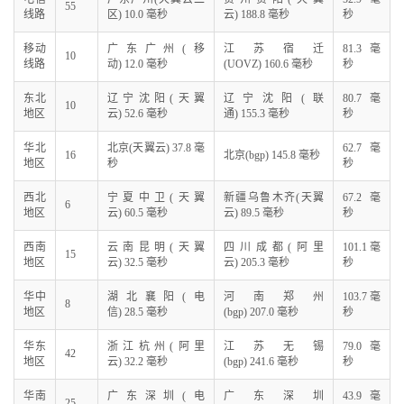
55
线路
区) 10.0 毫秒
云) 188.8 毫秒
秒
移动
广东广州(移
江苏宿迁
81.3 毫
10
线路
动) 12.0 毫秒
(UOVZ) 160.6 毫秒
秒
东北
辽宁沈阳(天翼
辽宁沈阳(联
80.7 毫
10
地区
云) 52.6 毫秒
通) 155.3 毫秒
秒
华北
北京(天翼云) 37.8 毫
62.7 毫
16
北京(bgp) 145.8 毫秒
地区
秒
秒
西北
宁夏中卫(天翼
新疆乌鲁木齐(天翼
67.2 毫
6
地区
云) 60.5 毫秒
云) 89.5 毫秒
秒
西南
云南昆明(天翼
四川成都(阿里
101.1 毫
15
地区
云) 32.5 毫秒
云) 205.3 毫秒
秒
华中
湖北襄阳(电
河南郑州
103.7 毫
8
地区
信) 28.5 毫秒
(bgp) 207.0 毫秒
秒
华东
浙江杭州(阿里
江苏无锡
79.0 毫
42
地区
云) 32.2 毫秒
(bgp) 241.6 毫秒
秒
华南
广东深圳(电
广东深圳
43.9 毫
25