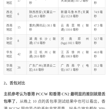
17
天津(联通) 107.2 毫秒
地区
秒
秒
西北
陕西西安(天翼云一
新疆乌鲁木齐(天翼
74.9 毫
6
地区
区) 49.3 毫秒
云) 112.8 毫秒
秒
西南
重庆(腾讯云) 30.1 毫
云南昆明(联
47.5 毫
15
地区
秒
通) 110.6 毫秒
秒
华中
湖南长沙(联
河南郑州
52.7 毫
8
地区
通) 17.6 毫秒
(bgp) 102.1 毫秒
秒
华东
浙江杭州(联
江苏徐州(联
46.0 毫
42
地区
通) 28.6 毫秒
通) 108.9 毫秒
秒
华南
广东广州(滴滴云二
广西南宁(电
35.2 毫
26
地区
区) 8.8 毫秒
信) 167.1 毫秒
秒
2、丢包对比
主机参考认为香港 PCCW 和香港 CN2 最明显的差别就是丢
包率了
，从晚上 10 点的丢包率测试结果中也可以看出，香
港 PCCW 国内节点的丢包非常严重，好多个地方都在 30%