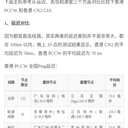
下面主机参考从延迟、丢包和速度三个方面对比比较下香港
PCCW 和香港 CN2 GIA
1、延迟对比
因为都是直连线路，其实两者的延迟差别并不是非常大，都
在 100ms 以内，晚上 10 点的测试结果显示，香港 CN2 的平
均延迟为 50ms，香港 PCCW 的平均延迟为 70 ms
香港 PCCW 全国Ping延迟：
节点
平均响
线路
最快节点
最慢节点
数目
应
广东深圳(电
江苏无锡
73.6 毫
全部
122
信) 10.0 毫秒
(bgp) 241.6 毫秒
秒
联通
安徽滁州(电信
江苏徐州(联
156.1 毫
10
线路
2) 39.0 毫秒
通) 209.3 毫秒
秒
电信
广东广州(天翼云二
贵州贵阳(天翼
52.9 毫