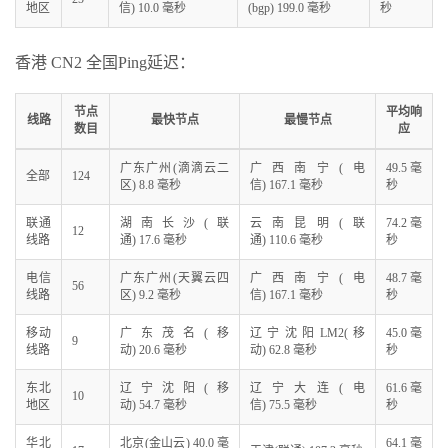
地区
信) 10.0 毫秒
(bgp) 199.0 毫秒
秒
香港 CN2 全国Ping延迟：
节点
平均响
线路
最快节点
最慢节点
数目
应
广东广州(滴滴云二
广西南宁(电
49.5 毫
全部
124
区) 8.8 毫秒
信) 167.1 毫秒
秒
联通
湖南长沙(联
云南昆明(联
74.2 毫
12
线路
通) 17.6 毫秒
通) 110.6 毫秒
秒
电信
广东广州(天翼云四
广西南宁(电
48.7 毫
56
线路
区) 9.2 毫秒
信) 167.1 毫秒
秒
移动
广东茂名(移
辽宁沈阳LM2(移
45.0 毫
9
线路
动) 20.6 毫秒
动) 62.8 毫秒
秒
东北
辽宁沈阳(移
辽宁大连(电
61.6 毫
10
地区
动) 54.7 毫秒
信) 75.5 毫秒
秒
华北
北京(金山云) 40.0 毫
64.1 毫