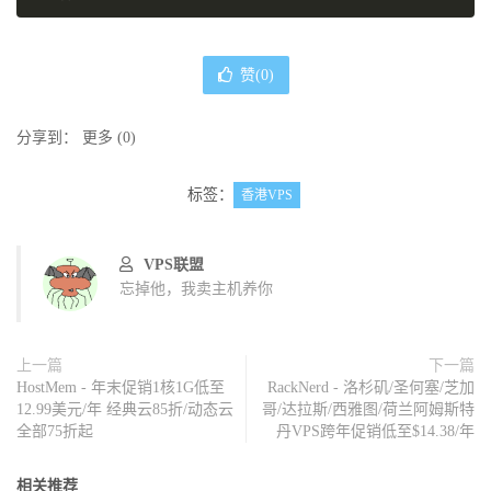
赞(
0
)
分享到：
更多
(
0
)
标签：
香港VPS
VPS联盟
忘掉他，我卖主机养你
上一篇
下一篇
HostMem - 年末促销1核1G低至
RackNerd - 洛杉矶/圣何塞/芝加
12.99美元/年 经典云85折/动态云
哥/达拉斯/西雅图/荷兰阿姆斯特
全部75折起
丹VPS跨年促销低至$14.38/年
相关推荐