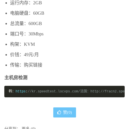
运行内存：2GB
电脑硬盘：60GB
总流量：600GB
端口号：30Mbps
构架：KVM
价钱：49元/月
传输：购买链接
主机房检测
韩：
https
:
//kr.speedtest.locvps.com/法国：http://fracn2.spee
赞(
0
)
分享到：
更多
(
0
)