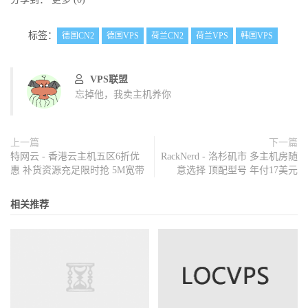
标签：
德国CN2
德国VPS
荷兰CN2
荷兰VPS
韩国VPS
VPS联盟
忘掉他，我卖主机养你
上一篇
下一篇
特网云 - 香港云主机五区6折优
RackNerd - 洛杉矶市 多主机房随
惠 补货资源充足限时抢 5M宽带
意选择 顶配型号 年付17美元
相关推荐