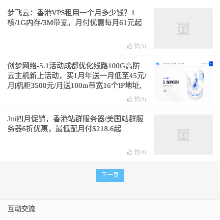
梦飞云：香港VPS租用一个月多少钱？1
核/1G内存/3M带宽，月付优惠每月61元起
赞(
3
)
创梦网络-5.1活动成都优化线路100G高防
云主机新上活动，买1月年送一月低至45元/
月|机柜3500元/月送100m带宽16个IP地址,
整C拿IP低至25元/个带防护！
赞(
0
)
Jtti四月促销，香港站群服务器/美国站群服
务器6折优惠，最低配月付$218.6起
赞(
0
)
下一页
互动交流