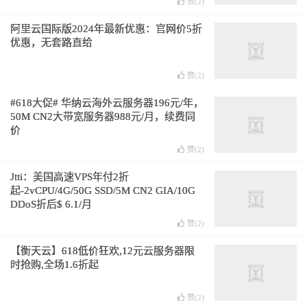
赞(
2
)
阿里云国际版2024年最新优惠：官网价5折
优惠，无套路直给
赞(
2
)
#618大促# 华纳云海外云服务器196元/年，
50M CN2大带宽服务器988元/月，续费同
价
赞(
2
)
Jtti：美国高速VPS年付2折
起-2vCPU/4G/50G SSD/5M CN2 GIA/10G
DDoS折后$ 6.1/月
赞(
2
)
【衡天云】618低价狂欢,12元云服务器限
时抢购,全场1.6折起
赞(
2
)