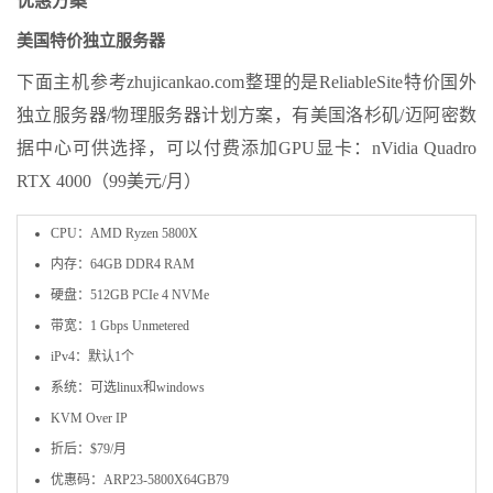
优惠方案
美国特价独立服务器
下面主机参考zhujicankao.com整理的是ReliableSite特价国外
独立服务器/物理服务器计划方案，有美国洛杉矶/迈阿密数
据中心可供选择，可以付费添加GPU显卡：nVidia Quadro
RTX 4000（99美元/月）
CPU：AMD Ryzen 5800X
内存：64GB DDR4 RAM
硬盘：512GB PCIe 4 NVMe
带宽：1 Gbps Unmetered
iPv4：默认1个
系统：可选linux和windows
KVM Over IP
折后：$79/月
优惠码：ARP23-5800X64GB79