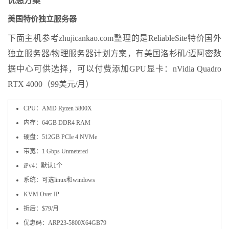
优惠方案
美国特价独立服务器
下面主机参考zhujicankao.com整理的是ReliableSite特价国外
独立服务器/物理服务器计划方案，有美国洛杉矶/迈阿密数
据中心可供选择，可以付费添加GPU显卡：nVidia Quadro
RTX 4000（99美元/月）
CPU：AMD Ryzen 5800X
内存：64GB DDR4 RAM
硬盘：512GB PCIe 4 NVMe
带宽：1 Gbps Unmetered
iPv4：默认1个
系统：可选linux和windows
KVM Over IP
折后：$79/月
优惠码：ARP23-5800X64GB79