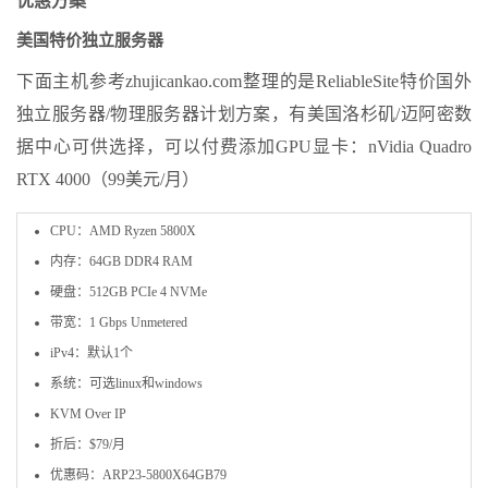
优惠方案
美国特价独立服务器
下面主机参考zhujicankao.com整理的是ReliableSite特价国外
独立服务器/物理服务器计划方案，有美国洛杉矶/迈阿密数
据中心可供选择，可以付费添加GPU显卡：nVidia Quadro
RTX 4000（99美元/月）
CPU：AMD Ryzen 5800X
内存：64GB DDR4 RAM
硬盘：512GB PCIe 4 NVMe
带宽：1 Gbps Unmetered
iPv4：默认1个
系统：可选linux和windows
KVM Over IP
折后：$79/月
优惠码：ARP23-5800X64GB79