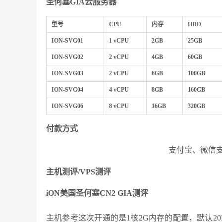
圣何塞GIA云服务器
型号
CPU
内存
HDD
ION-SVG01
1 vCPU
2GB
25GB
ION-SVG02
2 vCPU
4GB
60GB
ION-SVG03
2 vCPU
6GB
100GB
ION-SVG04
4 vCPU
8GB
160GB
ION-SVG06
8 vCPU
16GB
320GB
付款方式
支付宝、微信支付、
主机测评/VPS测评
iON美国圣何塞CN2 GIA测评
主机参考这次开通的是1核2G内存的配置，默认2