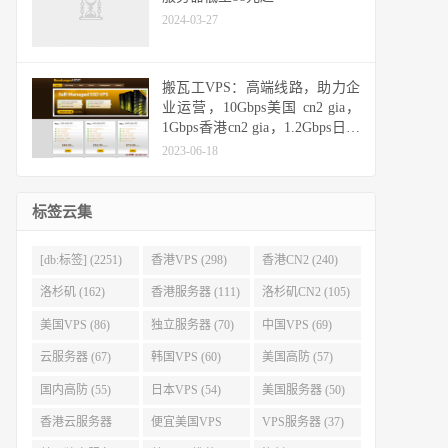
2024-03-27
搬瓦工VPS：高端线路，助力企
业运营，10Gbps美国 cn2 gia，
1Gbps香港cn2 gia，1.2Gbps日本
cn2 gia，10Gbps日本软银
2023-06-18
标签云集
[db:标签] (2251)
香港VPS (298)
香港CN2 (240)
洛杉矶 (162)
香港服务器 (111)
洛杉矶CN2 (105)
美国VPS (86)
独立服务器 (70)
中国VPS (69)
云服务器 (67)
韩国VPS (60)
美国高防 (57)
国内高防 (55)
日本VPS (54)
美国服务器 (50)
香港云服务器
便宜美国VPS
VPS服务器 (37)