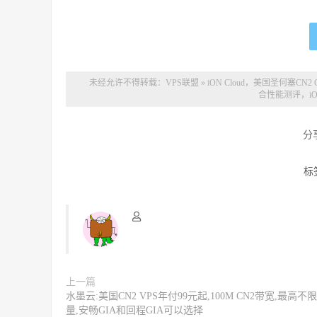
未经允许不得转载：
VPS联盟
»
iON Cloud，美国圣何塞
合性能测评，i
分
标
上一篇
水墨云:美国CN2 VPS年付99元起,100M CN2带宽,最高不
量,安畅GIA和回程GIA可以选择