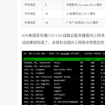
华中地区
9
河南新乡(7yc.com) 161.4 毫秒
华东地区
46
上海(腾讯云) 121.2 毫秒
华南地区
26
广东广州(青云) 152.9 毫秒
iON美国圣何塞CN2 GIA线路云服务器国内
试结果就知道了，全球包含国内三网是非常稳定的