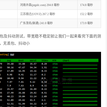
河南许昌(ptgidc.com) 204.8 毫秒
174.8 毫秒
江苏宿迁(UOVZ) 267.2 毫秒
152.2 毫秒
广东茂名(联通) 241.0 毫秒
173.9 毫秒
三网丢包及抖动测试，带宽稳不稳定就让我们一起来看完下面的测
，无丢包、抖动小