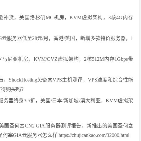
务器少量补货，美国洛杉矶MC机房，KVM虚拟架构，3核4G内存
S云服务器低至28元/月，香港/美国，新增多款特价服务器，1
兰/罗马尼亚机房，KVM/OVZ虚拟架构，2核512M内存1Gbps带
报告，ShockHosting免备案VPS主机测评，VPS速度和综合性能
ng值得购买吗？
PS云服务器终身3.5折，美国/日本/新加坡/澳大利亚，KVM虚拟架
，美国圣何塞CN2 GIA服务器测评报告，新推出的美国圣何塞
务器怎么样 https://zhujicankao.com/32000.html