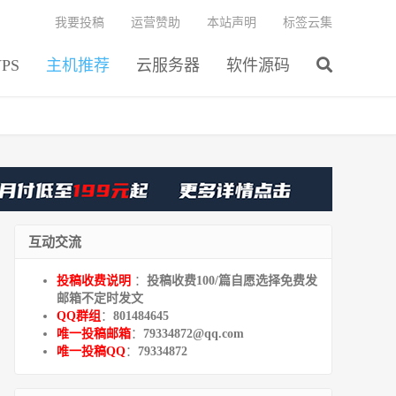
我要投稿
运营赞助
本站声明
标签云集
PS
主机推荐
云服务器
软件源码
互动交流
投稿收费说明
：
投稿收费100/篇自愿选择免费发
邮箱不定时发文
QQ群组
：
801484645
唯一投稿邮箱
：
79334872@qq.com
唯一投稿QQ
：
79334872