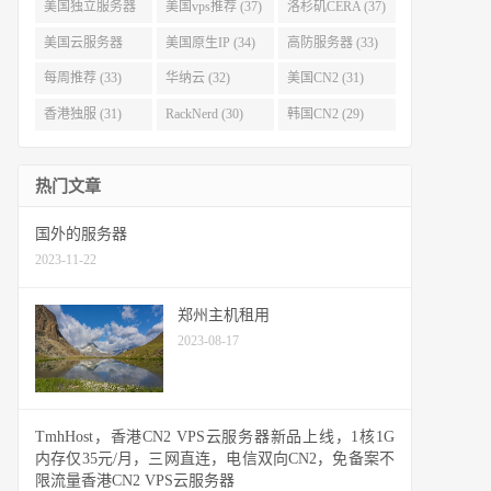
(40)
(38)
美国独立服务器
美国vps推荐 (37)
洛杉矶CERA (37)
(37)
美国云服务器
美国原生IP (34)
高防服务器 (33)
(34)
每周推荐 (33)
华纳云 (32)
美国CN2 (31)
香港独服 (31)
RackNerd (30)
韩国CN2 (29)
热门文章
国外的服务器
2023-11-22
郑州主机租用
2023-08-17
TmhHost，香港CN2 VPS云服务器新品上线，1核1G
内存仅35元/月，三网直连，电信双向CN2，免备案不
限流量香港CN2 VPS云服务器