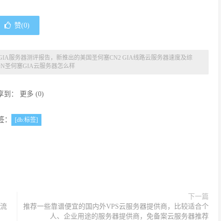
赞(
0
)
CN2 GIA服务器测评报告，新推出的美国圣何塞CN2 GIA线路云服务器速度及综
ON圣何塞GIA云服务器怎么样
享到：
更多
(
0
)
签：
[db:标签]
下一篇
限流
推荐一些靠谱便宜的国内外VPS云服务器提供商，比较适合个
人、企业用途的服务器提供商，免备案云服务器推荐