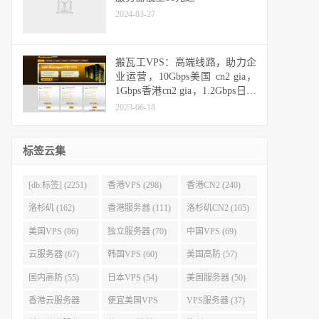
2024-03-27
搬瓦工VPS：高端线路，助力企
业运营，10Gbps美国 cn2 gia，
1Gbps香港cn2 gia，1.2Gbps日本
cn2 gia，10Gbps日本软银
2023-06-18
标签云集
[db:标签] (2251)
香港VPS (298)
香港CN2 (240)
洛杉矶 (162)
香港服务器 (111)
洛杉矶CN2 (105)
美国VPS (86)
独立服务器 (70)
中国VPS (69)
云服务器 (67)
韩国VPS (60)
美国高防 (57)
国内高防 (55)
日本VPS (54)
美国服务器 (50)
香港云服务器
便宜美国VPS
VPS服务器 (37)