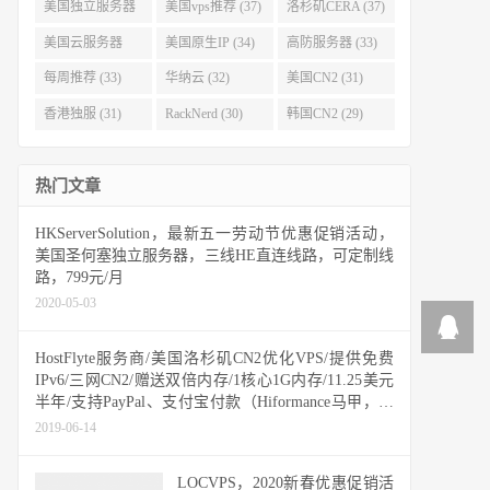
(40)
(38)
美国独立服务器
美国vps推荐 (37)
洛杉矶CERA (37)
(37)
美国云服务器
美国原生IP (34)
高防服务器 (33)
(34)
每周推荐 (33)
华纳云 (32)
美国CN2 (31)
香港独服 (31)
RackNerd (30)
韩国CN2 (29)
热门文章
HKServerSolution，最新五一劳动节优惠促销活动，
美国圣何塞独立服务器，三线HE直连线路，可定制线
路，799元/月
2020-05-03
HostFlyte服务商/美国洛杉矶CN2优化VPS/提供免费
IPv6/三网CN2/赠送双倍内存/1核心1G内存/11.25美元
半年/支持PayPal、支付宝付款（Hiformance马甲，购
买请谨慎）
2019-06-14
LOCVPS，2020新春优惠促销活