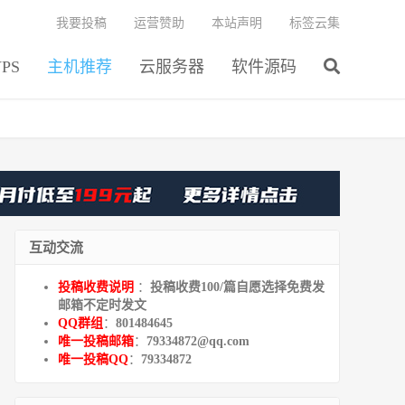
我要投稿
运营赞助
本站声明
标签云集
PS
主机推荐
云服务器
软件源码
互动交流
投稿收费说明
：
投稿收费100/篇自愿选择免费发
邮箱不定时发文
QQ群组
：
801484645
唯一投稿邮箱
：
79334872@qq.com
唯一投稿QQ
：
79334872