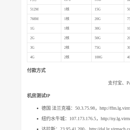
512M
1核
15G
5
768M
1核
20G
7
1G
1核
30G
1
2G
2核
50G
2
3G
2核
75G
3
4G
2核
100G
4
付款方式
支付宝、Pa
机房测试IP
德国 法兰克福：50.3.75.98，http://ffm.lg.virma
纽约水牛城：107.173.176.5，http://ny.lg.virma
达拉斯：23.95.41.200，http://dal.lg.virmach.c