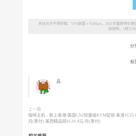
未经允许不得转载：
VPS联盟
»
VirMach，2021年最新
拟架构，1核51
分
标
上一篇
咖啡主机 - 新上香港/美国CN2轻量级KVM促销 香港1G15.
月(季付) 美西精品网1G16.8元/月(季付)
相关推荐