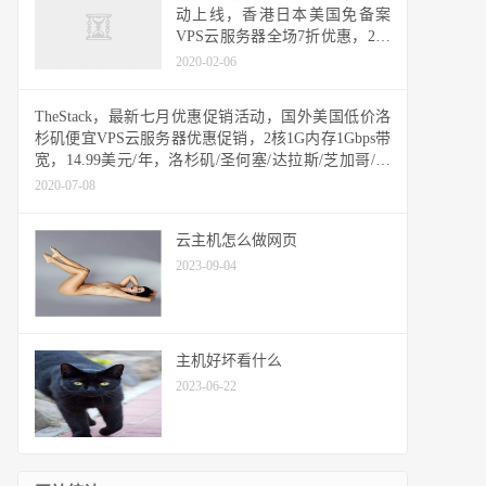
动上线，香港日本美国免备案
VPS云服务器全场7折优惠，2核
心4G内存47.6元每月起
2020-02-06
TheStack，最新七月优惠促销活动，国外美国低价洛
杉矶便宜VPS云服务器优惠促销，2核1G内存1Gbps带
宽，14.99美元/年，洛杉矶/圣何塞/达拉斯/芝加哥/纽
约等多个节点可选
2020-07-08
云主机怎么做网页
2023-09-04
主机好坏看什么
2023-06-22