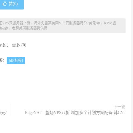
赞(
0
)
特价便宜VPS云服务器上新，海外免备案美国VPS云服务器特价7美元/年，KVM虚
2M内存，老牌美国服务器提供商
享到：
更多
(
0
)
签：
[db:标签]
下一篇
6元/
EdgeNAT - 整场VPS八折 增加多个计划方案配备 韩CN2