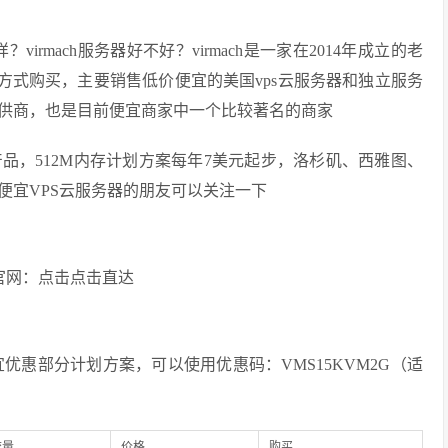
样？virmach服务器好不好？virmach是一家在2014年成立的老
款方式购买，主要销售低价便宜的美国vps云服务器和独立服务
供商，也是目前便宜商家中一个比较著名的商家
器产品，512M内存计划方案每年7美元起步，洛杉矶、西雅图、
便宜VPS云服务器的朋友可以关注一下
ch官网：点击点击直达
宜优惠部分计划方案，可以使用优惠码：VMS15KVM2G（适
）
流量
价格
购买