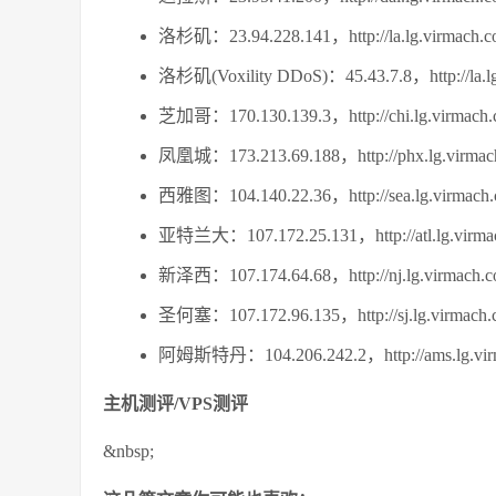
洛杉矶：23.94.228.141，http://la.lg.virmach.c
洛杉矶(Voxility DDoS)：45.43.7.8，http://la.lg
芝加哥：170.130.139.3，http://chi.lg.virmach.
凤凰城：173.213.69.188，http://phx.lg.virmac
西雅图：104.140.22.36，http://sea.lg.virmach.
亚特兰大：107.172.25.131，http://atl.lg.virmac
新泽西：107.174.64.68，http://nj.lg.virmach.c
圣何塞：107.172.96.135，http://sj.lg.virmach.
阿姆斯特丹：104.206.242.2，http://ams.lg.virm
主机测评/VPS测评
&nbsp;