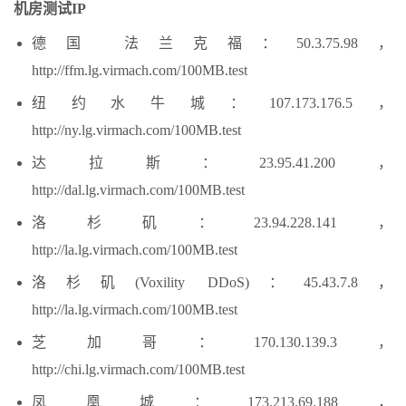
机房测试IP
德国 法兰克福：50.3.75.98，
http://ffm.lg.virmach.com/100MB.test
纽约水牛城：107.173.176.5，
http://ny.lg.virmach.com/100MB.test
达拉斯：23.95.41.200，
http://dal.lg.virmach.com/100MB.test
洛杉矶：23.94.228.141，
http://la.lg.virmach.com/100MB.test
洛杉矶(Voxility DDoS)：45.43.7.8，
http://la.lg.virmach.com/100MB.test
芝加哥：170.130.139.3，
http://chi.lg.virmach.com/100MB.test
凤凰城：173.213.69.188，