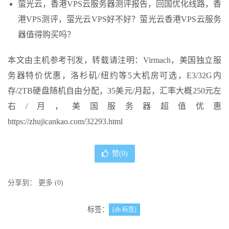
萤光云，香港VPS云服务器测评报告，回国优化线路，香
港VPS测评，萤光云VPS好不好？萤光云香港VPS云服务
器值得购买吗？
本文由主机参考刊发，转载请注明：Virmach，美国独立服
务器特价优惠，洛杉矶/纽约等5大机房可选，E3/32G内
存/2TB硬盘随机自由分配，35美元/月起，汇率大概250元左
右/月，美国服务器超值优惠
https://zhujicankao.com/32293.html
赞(
0
)
分享到：
更多
(
0
)
标签：
[db:标签]