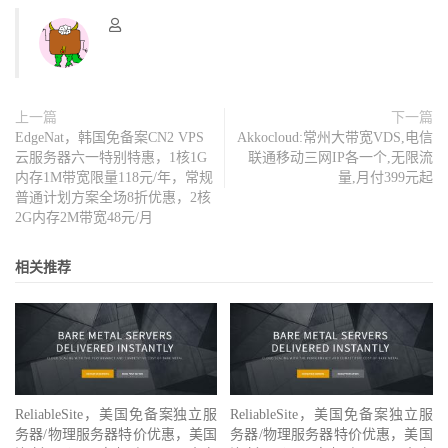
上一篇
下一篇
EdgeNat，韩国免备案CN2 VPS
Akkocloud:常州大带宽VDS,电信
云服务器六一特别特惠，1核1G
联通移动三网IP各一个,无限流
内存1M带宽限量118元/年，常规
量,月付399元起
普通计划方案全场8折优惠，2核
2G内存2M带宽48元/月
相关推荐
ReliableSite，美国免备案独立服
ReliableSite，美国免备案独立服
务器/物理服务器特价优惠，美国
务器/物理服务器特价优惠，美国