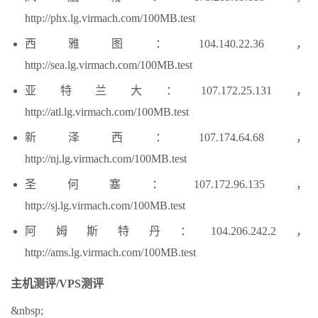
http://phx.lg.virmach.com/100MB.test
西雅图：104.140.22.36，
http://sea.lg.virmach.com/100MB.test
亚特兰大：107.172.25.131，
http://atl.lg.virmach.com/100MB.test
新泽西：107.174.64.68，
http://nj.lg.virmach.com/100MB.test
圣何塞：107.172.96.135，
http://sj.lg.virmach.com/100MB.test
阿姆斯特丹：104.206.242.2，
http://ams.lg.virmach.com/100MB.test
主机测评/VPS测评
&nbsp;