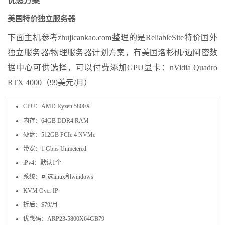
优惠方案
美国特价独立服务器
下面主机参考zhujicankao.com整理的是ReliableSite特价国外
独立服务器/物理服务器计划方案，有美国洛杉矶/迈阿密数
据中心可供选择，可以付费添加GPU显卡：nVidia Quadro
RTX 4000（99美元/月）
CPU：AMD Ryzen 5800X
内存：64GB DDR4 RAM
硬盘：512GB PCIe 4 NVMe
带宽：1 Gbps Unmetered
iPv4：默认1个
系统：可选linux和windows
KVM Over IP
折后：$79/月
优惠码：ARP23-5800X64GB79