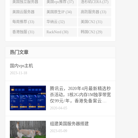
(40)
(38)
美国独立服务器
美国vps推荐 (37)
洛杉矶CERA (37)
(37)
美国云服务器
美国原生IP (34)
高防服务器 (33)
(34)
每周推荐 (33)
华纳云 (32)
美国CN2 (31)
香港独服 (31)
RackNerd (30)
韩国CN2 (29)
热门文章
国内vps主机
2023-11-18
腾讯云，2020年4月最新精选秒
杀活动，1核2G内存1M独享带宽
仅99元/年，香港免备案云服务
器1核1G内存1M独享带宽仅249
2020-04-05
元/年，企业用户2核4G内存5M
独享带宽，3年仅1465元 #腾讯
组建美国服务器搭建
集团旗下品牌，放心购买#
2023-05-09