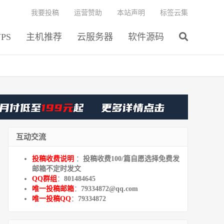
我要投稿
运营赞助
本站声明
标签云集
PS
主机推荐
云服务器
软件源码
互动交流
投稿收费说明
：
投稿收费100/篇自愿选择免费发
邮箱不定时发文
QQ群组
：
801484645
唯一投稿邮箱
：
79334872@qq.com
唯一投稿QQ
：
79334872