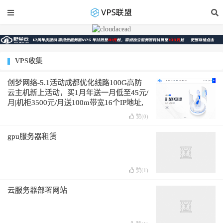
VPS收集
创梦网络-5.1活动成都优化线路100G高防
云主机新上活动，买1月年送一月低至45元/
月|机柜3500元/月送100m带宽16个IP地址,
整C拿IP低至25元/个带防护！
赞(
0
)
gpu服务器租赁
赞(
1
)
云服务器部署网站