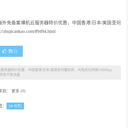
，海外免备案裸机云服务器特价优惠，中国香港/日本/美国圣何
cankao.com/89494.html
赞(
1
)
机云服务器特价优惠，中国香港/日本/美国圣何塞机房，大陆优化网络/100Mbps
带宽不限流量
享到：
更多
(
0
)
签：
[db:标签]