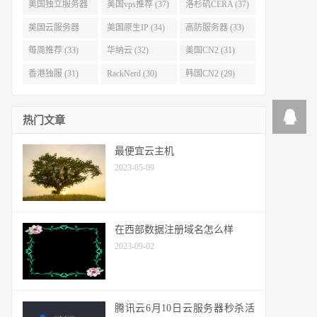
(40)
(38)
美国独立服务器
美国vps推荐 (37)
洛杉矶CERA (37)
(37)
美国云服务器
美国原生IP (34)
高防服务器 (33)
(34)
每周推荐 (33)
华纳云 (32)
美国CN2 (31)
香港独服 (31)
RackNerd (30)
韩国CN2 (29)
热门文章
最便宜云主机
2023-05-09
在西部数据注册域名怎么样
2023-09-02
腾讯云6月10日云服务器秒杀活