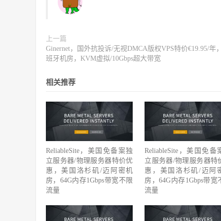
上一篇
Ginernet，国外抗投诉/无视DMCA版权VPS特价€19.95/年
班牙机房，KVM虚拟/10Gbps超大带宽
相关推荐
ReliableSite，美国免备案独
ReliableSite，美国免
立服务器/物理服务器特价优
立服务器/物理服务器特
惠，美国洛杉矶/迈阿密机
惠，美国洛杉矶/迈阿
房，64G内存1Gbps带宽不限
房，64G内存1Gbps带宽
流量
流量