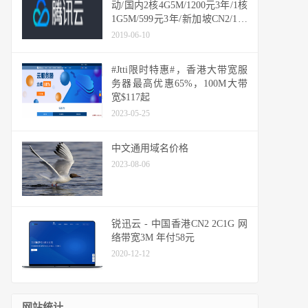
动/国内2核4G5M/1200元3年/1核
1G5M/599元3年/新加坡CN2/1核
2G1M/299元1年（文末有腾讯云
2019-06-10
服务器测评）
#Jtti限时特惠#，香港大带宽服
务器最高优惠65%，100M大带
宽$117起
2023-05-25
中文通用域名价格
2023-08-06
锐迅云 - 中国香港CN2 2C1G 网
络带宽3M 年付58元
2020-12-12
网站统计