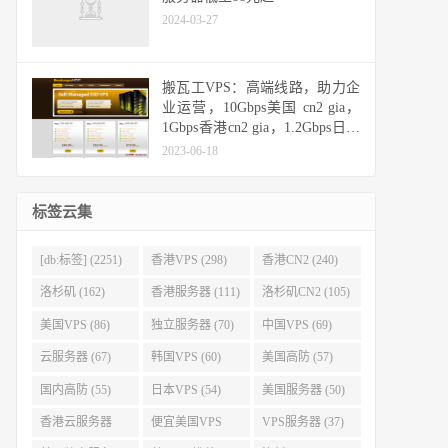
2024-03-27
搬瓦工VPS：高端线路，助力企
业运营，10Gbps美国 cn2 gia，
1Gbps香港cn2 gia，1.2Gbps日本
cn2 gia，10Gbps日本软银
2023-06-18
标签云集
[db:标签] (2251)
香港VPS (298)
香港CN2 (240)
洛杉矶 (162)
香港服务器 (111)
洛杉矶CN2 (105)
美国VPS (86)
独立服务器 (70)
中国VPS (69)
云服务器 (67)
韩国VPS (60)
美国高防 (57)
国内高防 (55)
日本VPS (54)
美国服务器 (50)
香港云服务器
便宜美国VPS
VPS服务器 (37)