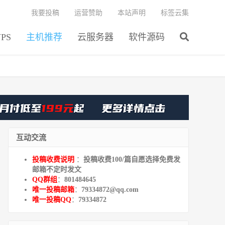
我要投稿
运营赞助
本站声明
标签云集
PS
主机推荐
云服务器
软件源码
互动交流
投稿收费说明
：
投稿收费100/篇自愿选择免费发
邮箱不定时发文
QQ群组
：
801484645
唯一投稿邮箱
：
79334872@qq.com
唯一投稿QQ
：
79334872