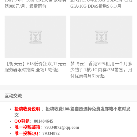
196元/年，50M CN2大带宽服务
起-2vCPU/4G/50G SSD/5M CN2
器988元/月，续费同价
GIA/10G DDoS折后$ 6.1/月
【衡天云】618低价狂欢,12元云
梦飞云：香港VPS租用一个月多
服务器限时抢购,全场1.6折起
少钱？1核/1G内存/3M带宽，月
付优惠每月61元起
互动交流
投稿收费说明
：
投稿收费100/篇自愿选择免费发邮箱不定时发
文
QQ群组
：
801484645
唯一投稿邮箱
：
79334872@qq.com
唯一投稿QQ
：
79334872