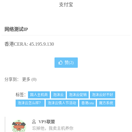
支付宝
网络测试IP
香港CERA: 45.195.9.130
赞(
2
)
分享到：
更多
(
0
)
标签：
国人主机商
泡沫云
泡沫云促销
泡沫云好不好
泡沫云怎么样？
泡沫云情人节活动
香港ceta
魔方系统
VPS联盟
忘掉他，我卖主机养你