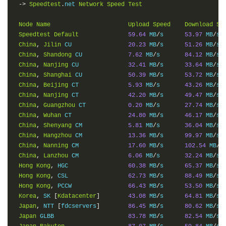
->
Speedtest
.
net 
Network
Speed
Test
Node
Name
Upload
Speed
Download
Sp
Speedtest
Default
59.64
 MB
/
s      
53.97
 MB
/
s 
China
,
Jilin
 CU                
20.23
 MB
/
s      
51.26
 MB
/
s 
China
,
Shandong
 CU             
7.62
 MB
/
s       
84.12
 MB
/
s 
China
,
Nanjing
 CU              
32.41
 MB
/
s      
33.64
 MB
/
s 
China
,
Shanghai
 CU             
50.39
 MB
/
s      
53.72
 MB
/
s 
China
,
Beijing
 CT              
5.93
 MB
/
s       
43.26
 MB
/
s 
China
,
Nanjing
 CT              
42.20
 MB
/
s      
49.47
 MB
/
s 
China
,
Guangzhou
 CT            
0.20
 MB
/
s       
27.74
 MB
/
s 
China
,
Wuhan
 CT                
24.80
 MB
/
s      
46.17
 MB
/
s 
China
,
Shenyang
 CM             
5.81
 MB
/
s       
36.04
 MB
/
s 
China
,
Hangzhou
 CM             
13.36
 MB
/
s      
99.97
 MB
/
s 
China
,
Nanning
 CM              
17.60
 MB
/
s      
102.54
 MB
/
s
China
,
Lanzhou
 CM              
6.06
 MB
/
s       
32.24
 MB
/
s 
Hong
Kong
,
 HGC                 
60.38
 MB
/
s      
65.37
 MB
/
s 
Hong
Kong
,
 CSL                 
62.73
 MB
/
s      
88.49
 MB
/
s 
Hong
Kong
,
 PCCW                
66.43
 MB
/
s      
53.50
 MB
/
s 
Korea
,
 SK 
[
Kdatacenter
]
43.08
 MB
/
s      
64.81
 MB
/
s 
Japan
,
 NTT 
[
fdcservers
]
86.45
 MB
/
s      
80.62
 MB
/
s 
Japan
 GLBB                     
83.78
 MB
/
s      
82.54
 MB
/
s 