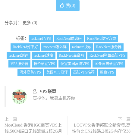
赞(
0
)
-----------------------------------------------------------
杭州电信
traceroute to 
60.176
.
0.1
(
60.176
.
0.1
),
30
 hops max
,
60
byte
分享到：
更多
(
0
)
1
5.181
.
135.1
0.88
 ms  AS46844  
德国
黑森州
法兰克福
2
10.0
.
0.21
9.07
 ms  
*
局域网
标签：
racknerd VPS
RackNerd优惠码
RackNerd便宜方案
3
  edge02
.
ca
.
la
.
sharktech
.
net 
(
107.167
.
0.198
)
0.82
 ms  AS
4
218.30
.
53.117
3.77
 ms  AS4134  
美国
加利福尼亚州
洛杉矶
电
RackNerd好不好
racknerd怎么样
racknerd换ip
RackNerd服务器
5
202.97
.
50.230
6.69
 ms  AS4134  
美国
加利福尼亚州
洛杉矶
电
racknerd测评
racknerd速度
RackNerd靠谱吗
RackNerd鲨鱼高防VPS
6
202.97
.
27.217
165.66
 ms  AS4134  
中国
上海
电信
7
202.97
.
12.189
177.70
 ms  AS4134  
中国
上海
电信
VPS服务器
低价便宜VPS
便宜美国高防VPS
国外高防便宜VPS
8
202.97
.
50.177
178.95
 ms  AS4134  
中国
上海
电信
海外高防VPS
美国VPS测评
高防VPS推荐
鲨鱼VPS
9
202.97
.
92.42
157.27
 ms  AS4134  
中国
浙江
杭州
电信
10
220.191
.
128.118
156.79
 ms  AS4134  
中国
浙江
杭州
电信
11
1.0
.
176.60
.
broad
.
hz
.
zj
.
dynamic
.
163data
.
com
.
cn 
(
60.176
.
0
VPS联盟
忘掉他，我卖主机养你
-----------------------------------------------------------
宁波联通
traceroute to 
60.12
.
17.1
(
60.12
.
17.1
),
30
 hops max
,
60
byte
1
5.181
.
135.1
0.93
 ms  AS46844  
德国
黑森州
法兰克福
上一篇
下一篇
2
*
MoeCloud:香港HGC商宽VDS上
LOCVPS:香港邦联全新套餐,高
3
  be
-
105
-
pe02
.
losangeles
.
ca
.
ibone
.
comcast
.
net 
(
173.167
.
58
线,500M端口无线流量,2核2G月
性价比CN2线路,2核2G内存仅38