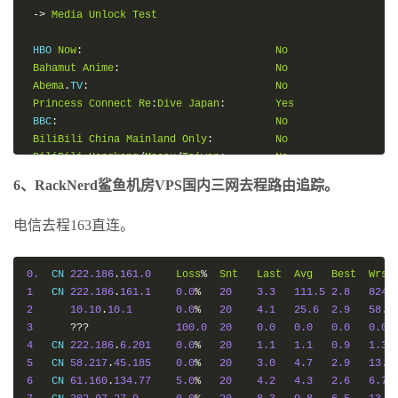
->
Media
Unlock
Test
 HBO 
Now
:
No
Bahamut
Anime
:
No
Abema
.
TV
:
No
Princess
Connect
Re
:
Dive
Japan
:
Yes
 BBC
:
No
BiliBili
China
Mainland
Only
:
No
BiliBili
Hongkong
/
Macau
/
Taiwan
:
No
Bilibili
Taiwan
Only
:
No
6、RackNerd鲨鱼机房VPS国内三网去程路由追踪。
->
 CPU 
Performance
Test
(
Standard
Mode
,
3
-
Pass
@
30sec
)
电信去程163直连。
1
Thread
Test
:
1027
Scores
0.
  CN 
222.186
.
161.0
Loss
%
Snt
Last
Avg
Best
Wrst
->
Memory
Performance
Test
(
Standard
Mode
,
3
-
Pass
@
30sec
)
1
   CN 
222.186
.
161.1
0.0
%
20
3.3
111.5
2.8
824.
2
10.10
.
10.1
0.0
%
20
4.1
25.6
2.9
58.6
1
Thread
-
Read
Test
:
19146.50
 MB
/
s

3
???
100.0
20
0.0
0.0
0.0
0.0
1
Thread
-
Write
Test
:
15099.78
 MB
/
s

4
   CN 
222.186
.
6.201
0.0
%
20
1.1
1.1
0.9
1.3
5
   CN 
58.217
.
45.185
0.0
%
20
3.0
4.7
2.9
13.9
->
Disk
Speed
Test
(
4K
Block
/
1M
Block
,
Direct
-
Write
)
6
   CN 
61.160
.
134.77
5.0
%
20
4.2
4.3
2.6
6.7