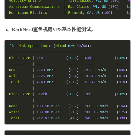
Velocity
Online
|
Tallahassee
,
 FL
,
 US 
(
10G
)
|
731
Airstream
Communications
|
Eau
Claire
,
 WI
,
 US 
(
10G
)
|
 bus
Hurricane
Electric
|
Fremont
,
 CA
,
 US 
(
10G
)
|
 bus
5、RackNerd鲨鱼机房VPS基本性能测试。
fio 
Disk
Speed
Tests
(
Mixed
 R
/
W 
50
/
50
):
---------------------------------
Block
Size
|
4kb
(
IOPS
)
|
64kb
(
IOPS
)
------
|
---
----
|
----
----
Read
|
2.23
 MB
/
s      
(
558
)
|
25.96
 MB
/
s     
(
405
)
Write
|
2.25
 MB
/
s      
(
564
)
|
26.45
 MB
/
s     
(
413
)
Total
|
4.49
 MB
/
s     
(
1.1k
)
|
52.42
 MB
/
s     
(
818
)
|
|
Block
Size
|
512kb
(
IOPS
)
|
1mb
(
IOPS
)
------
|
-----
----
|
---
----
Read
|
103.58
 MB
/
s    
(
202
)
|
168.90
 MB
/
s    
(
164
)
Write
|
109.08
 MB
/
s    
(
213
)
|
180.15
 MB
/
s    
(
175
)
Total
|
212.67
 MB
/
s    
(
415
)
|
349.05
 MB
/
s    
(
339
)