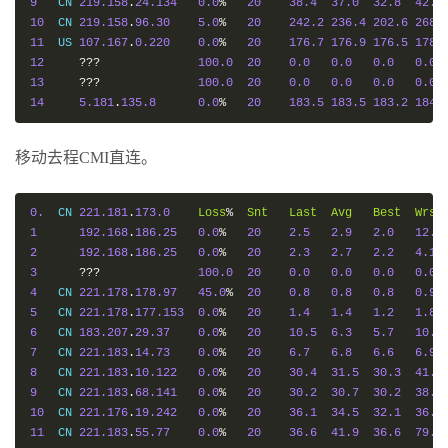
9
   CN 
219.158
.
24.134
0.0
%
20
38.4
37.0
32.8
42.8
10
  CN 
219.158
.
96.30
5.0
%
20
242.2
236.4
202.6
268.
11
  US 
107.167
.
0.220
0.0
%
20
176.7
176.9
176.5
178.
12
???
100.0
20
0.0
0.0
0.0
0.0
13
???
100.0
20
0.0
0.0
0.0
0.0
14
5.181
.
135.8
0.0
%
20
183.5
183.5
183.2
184.
移动去程CMI直连。
0.
  CN 
221.181
.
173.0
Loss
%
Snt
Last
Avg
Best
Wrst
1
192.168
.
186.25
0.0
%
20
2.5
2.9
2.0
12.5
2
192.168
.
186.25
0.0
%
20
2.3
2.7
2.2
4.1
3
???
100.0
20
0.0
0.0
0.0
0.0
4
   CN 
221.178
.
178.97
45.0
%
20
0.8
0.8
0.8
0.9
5
   CN 
221.178
.
177.153
0.0
%
20
1.4
1.4
1.2
1.8
6
   CN 
183.207
.
29.37
0.0
%
20
10.5
6.3
5.7
10.5
7
   CN 
221.183
.
14.73
0.0
%
20
6.7
6.8
6.6
6.9
8
   CN 
221.183
.
10.122
0.0
%
20
30.4
31.5
30.3
41.9
9
   CN 
221.183
.
68.141
0.0
%
20
30.2
30.7
30.2
38.4
10
  CN 
221.176
.
19.242
0.0
%
20
36.1
34.5
32.1
36.4
11
  CN 
221.183
.
55.77
0.0
%
20
36.6
41.9
36.6
79.1