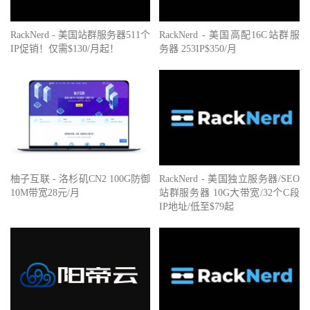
9
  ae
-
1.r03.tkokhk01.hk
.
bb
.
gin
.
ntt
.
net 
(
129.250
.
6.98
)
165
10
*
RackNerd - 美国站群服务器511个
RackNerd - 美国高配16C站群服
11
*
IP促销！仅需$130/月起！
务器 253IP$350/月
12
223.120
.
2.14
159.56
 ms  AS58453  
中国
广东
广州
移动
13
223.120
.
22.5
186.70
 ms  AS58453  
中国
广东
广州
移动
14
221.183
.
55.34
188.02
 ms  AS9808  
中国
上海
移动
15
221.183
.
25.193
192.16
 ms  AS9808  
中国
上海
移动
16
221.183
.
23.37
188.64
 ms  AS9808  
中国
上海
移动
17
221.176
.
22.122
196.59
 ms  AS9808  
中国
浙江
杭州
移动
18
211.140
.
0.2
197.14
 ms  AS56041  
中国
浙江
杭州
移动
-----------------------------------------------------------
贵阳电信
柚子互联 - 洛杉矶CN2 100G防御
RackNerd - 美国独立服务器/SEO
traceroute to 
58.42
.
224.1
(
58.42
.
224.1
),
30
 hops max
,
60
by
10M带宽28元/月
站群服务器 10G大带宽/32个C段
1
5.181
.
135.1
1.01
 ms  AS46844  
德国
黑森州
法兰克福
IP地址/低至$79起
2
10.0
.
0.21
0.93
 ms  
*
局域网
3
  be
-
105
-
pe02
.
losangeles
.
ca
.
ibone
.
comcast
.
net 
(
173.167
.
58
4
173.167
.
59.14
3.55
 ms  AS7922  
美国
加利福尼亚州
洛杉矶
 c
5
202.97
.
50.25
6.59
 ms  AS4134  
美国
加利福尼亚州
洛杉矶
电
6
202.97
.
86.137
154.15
 ms  AS4134  
中国
广东
广州
电信
7
202.97
.
12.2
155.15
 ms  AS4134  
中国
广东
广州
电信
8
202.97
.
94.121
162.16
 ms  AS4134  
中国
广东
广州
电信