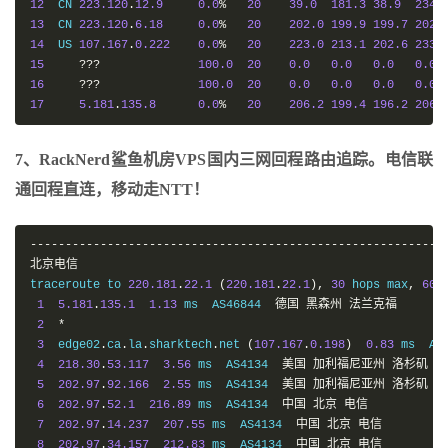
12
  CN 
223.120
.
12.9
0.0
%
20
39.0
181.3
38.9
234.
13
  CN 
223.120
.
6.18
0.0
%
20
202.0
199.9
199.7
202.
14
  US 
107.167
.
0.222
0.0
%
20
223.0
213.1
202.6
233.
15
???
100.0
20
0.0
0.0
0.0
0.0
16
???
100.0
20
0.0
0.0
0.0
0.0
17
5.181
.
135.8
0.0
%
20
206.2
199.4
196.2
206.
7、RackNerd鲨鱼机房VPS国内三网回程路由追踪。电信联
通回程直连，移动走NTT！
-----------------------------------------------------------
北京电信
traceroute to 
220.181
.
22.1
(
220.181
.
22.1
),
30
 hops max
,
60
1
5.181
.
135.1
1.13
 ms  AS46844  
德国
黑森州
法兰克福
2
*
3
  edge02
.
ca
.
la
.
sharktech
.
net 
(
107.167
.
0.198
)
0.83
 ms  AS
4
218.30
.
53.117
3.56
 ms  AS4134  
美国
加利福尼亚州
洛杉矶
电
5
202.97
.
92.166
2.55
 ms  AS4134  
美国
加利福尼亚州
洛杉矶
电
6
202.97
.
52.1
216.89
 ms  AS4134  
中国
北京
电信
7
202.97
.
14.237
207.55
 ms  AS4134  
中国
北京
电信
8
202.97
.
34.157
212.83
 ms  AS4134  
中国
北京
电信