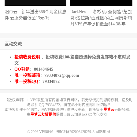
9
202.97
.
69.90
172.76
 ms  
*
中国
贵州
贵阳
电信
10
61.189
.
177.98
174.59
 ms  AS4134  
中国
贵州
贵阳
电信
阳帝云 - 新年送出666个现金优惠
RackNerd - 洛杉矶/圣何塞/芝加
11
59.51
.
187.141
181.06
 ms  AS4134  
中国
贵州
贵阳
电信
劵 云服务器低至13元/月
哥/达拉斯/西雅图/荷兰阿姆斯特
12
58.42
.
224.1
182.16
 ms  AS4134  
中国
贵州
贵阳
电信
丹VPS跨年促销低至$14.38/年
-----------------------------------------------------------
贵阳联通
互动交流
traceroute to 
58.16
.
28.1
(
58.16
.
28.1
),
30
 hops max
,
60
byte
1
5.181
.
135.1
5.61
 ms  AS46844  
德国
黑森州
法兰克福
2
*
投稿收费说明
：
投稿收费100/篇自愿选择免费发邮箱不定时发
3
  be
-
105
-
pe02
.
losangeles
.
ca
.
ibone
.
comcast
.
net 
(
173.167
.
58
文
4
  be
-
11580
-
cr02
.
losangeles
.
ca
.
ibone
.
comcast
.
net 
(
68.86
.
82
QQ群组
：
801484645
5
  be
-
11599
-
pe01
.
losangeles
.
ca
.
ibone
.
comcast
.
net 
(
68.86
.
84
唯一投稿邮箱
：
79334872@qq.com
6
219.158
.
33.209
1.55
 ms  AS4837  
美国
加利福尼亚州
洛杉矶
唯一投稿QQ
：
79334872
7
219.158
.
96.233
158.36
 ms  AS4837  
中国
广东
广州
联通
8
219.158
.
103.37
161.48
 ms  AS4837  
中国
广东
广州
联通
9
219.158
.
8.121
159.11
 ms  AS4837  
中国
广东
广州
联通
【版权声明】：VPS联盟所有内容均来自网络，若无意侵犯到您的权利，请及时
与联系 QQ 79334872，将在48小时内删除相关内容!!
10
219.158
.
14.74
185.73
 ms  AS4837  
中国
贵州
贵阳
联通
本博客创建于2019年，由VPS联盟进行维护和更新，现托管于
星梦云
云服务器。
11
58.16
.
133.254
188.76
 ms  AS4837  
中国
贵州
贵阳
联通
由
星梦云友情提供
提供百度云加速及SEO优化支持！
12
*
13
58.16
.
28.1
179.50
 ms  AS4837  
中国
贵州
贵阳
联通
© 2026
VPS联盟
蜀ICP备2020034282号-3
网站地图
-----------------------------------------------------------