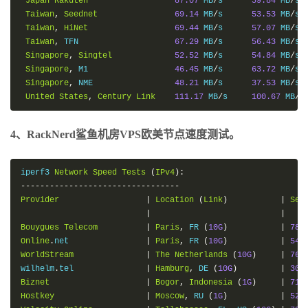
Japan
Rakuten
87.07
 MB
/
s      
59.84
 MB
/
s 
Taiwan
,
Seednet
69.14
 MB
/
s      
53.53
 MB
/
s 
Taiwan
,
HiNet
69.44
 MB
/
s      
57.07
 MB
/
s 
Taiwan
,
 TFN                    
67.29
 MB
/
s      
56.43
 MB
/
s 
Singapore
,
Singtel
52.52
 MB
/
s      
54.84
 MB
/
s 
Singapore
,
 M1                  
46.45
 MB
/
s      
63.72
 MB
/
s 
Singapore
,
 NME                 
48.21
 MB
/
s      
37.53
 MB
/
s 
United
States
,
Century
Link
111.17
 MB
/
s     
100.67
 MB
/
s
4、RackNerd鲨鱼机房VPS欧美节点速度测试。
iperf3 
Network
Speed
Tests
(
IPv4
):
---------------------------------
Provider
|
Location
(
Link
)
|
Sen
|
|
Bouygues
Telecom
|
Paris
,
 FR 
(
10G
)
|
782
Online
.
net                
|
Paris
,
 FR 
(
10G
)
|
543
WorldStream
|
The
Netherlands
(
10G
)
|
767
wilhelm
.
tel               
|
Hamburg
,
 DE 
(
10G
)
|
306
Biznet
|
Bogor
,
Indonesia
(
1G
)
|
719
Hostkey
|
Moscow
,
 RU 
(
1G
)
|
525