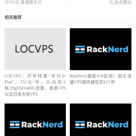
4
  be
-
11580
-
cr02
.
losangeles
.
ca
.
ibone
.
comcast
.
net 
(
68.86
.
82
付350元,香港原生IP
元,适合建站
5
  be
-
11599
-
pe01
.
losangeles
.
ca
.
ibone
.
comcast
.
net 
(
68.86
.
84
6
219.158
.
33.209
1.71
 ms  AS4837  
美国
加利福尼亚州
洛杉矶
相关推荐
7
219.158
.
98.85
154.44
 ms  AS4837  
中国
广东
广州
联通
8
219.158
.
96.206
160.64
 ms  AS4837  
中国
广东
广州
联通
9
219.158
.
8.117
237.30
 ms  AS4837  
中国
广东
广州
联通
10
219.158
.
6.158
240.37
 ms  AS4837  
中国
浙江
杭州
联通
11
221.12
.
35.118
246.42
 ms  AS4837  
中国
浙江
宁波
联通
12
*
13
*
14
60.12
.
17.1
249.39
 ms  AS4837  
中国
浙江
宁波
联通
-----------------------------------------------------------
LOCVPS：开年特惠“年付小
RackNerd最新618促销！超大流
杭州移动
Plan”，252元/年，2G内存/1
量VPS服务器低至$17/年
traceroute to 
211.140
.
0.2
(
211.140
.
0.2
),
30
 hops max
,
60
by
核/20gSSD/400G流量，香港VPS
1
5.181
.
135.1
1.28
 ms  AS46844  
德国
黑森州
法兰克福
以及日本大阪VPS
2
10.0
.
0.5
8.17
 ms  
*
局域网
3
  ce
-
0
-
18
-
0
-
3.r00.lsanca07.us
.
bb
.
gin
.
ntt
.
net 
(
129.250
.
207
4
  ae
-
2.r23.lsanca07.us
.
bb
.
gin
.
ntt
.
net 
(
129.250
.
3.237
)
0.
5
  ae
-
12.r22.snjsca04.us
.
bb
.
gin
.
ntt
.
net 
(
129.250
.
4.150
)
8
6
  ae
-
17.r24.osakjp02.jp
.
bb
.
gin
.
ntt
.
net 
(
129.250
.
2.119
)
1
7
  ae
-
7.r25.tkokhk01.hk
.
bb
.
gin
.
ntt
.
net 
(
129.250
.
2.43
)
161
8
  ae
-
1.r24.tkokhk01.hk
.
bb
.
gin
.
ntt
.
net 
(
129.250
.
2.114
)
14