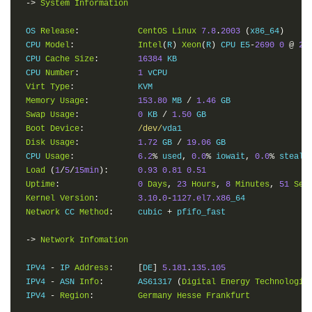
->
System
Information
 OS 
Release
:
CentOS
Linux
7.8
.
2003
(
x86_64
)
 CPU 
Model
:
Intel
(
R
)
Xeon
(
R
)
 CPU E5
-
2690
0
@
2.
 CPU 
Cache
Size
:
16384
 KB

 CPU 
Number
:
1
 vCPU

Virt
Type
:
             KVM

Memory
Usage
:
153.80
 MB 
/
1.46
 GB

Swap
Usage
:
0
 KB 
/
1.50
 GB

Boot
Device
:
/dev/
vda1

Disk
Usage
:
1.72
 GB 
/
19.06
 GB

 CPU 
Usage
:
6.2
%
 used
,
0.0
%
 iowait
,
0.0
%
 steal

Load
(
1
/
5
/
15min
):
0.93
0.81
0.51
Uptime
:
0
Days
,
23
Hours
,
8
Minutes
,
51
Sec
Kernel
Version
:
3.10
.
0
-
1127.el7.x86
_64

Network
 CC 
Method
:
     cubic 
+
 pfifo_fast

->
Network
Infomation
 IPV4 
-
 IP 
Address
:
[
DE
]
5.181
.
135.105
 IPV4 
-
 ASN 
Info
:
       AS61317 
(
Digital
Energy
Technologie
 IPV4 
-
Region
:
Germany
Hesse
Frankfurt