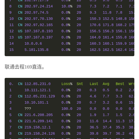
7
   CN 
202.97
.
27.9
0.0
%
20
8.3
9.8
6.5
13.9
Test
Name
Write
Speed
8
   CN 
202.97
.
24.214
10.0
%
20
7.3
7.2
7.1
7.3
10MB
-
4K
Block
24.6
 MB
/
s 
(
6013
 IOPS
,
0.43s
)
9
   CN 
202.97
.
74.5
0.0
%
20
9.3
11.8
7.8
15.3
10MB
-
1M
Block
309
 MB
/
s 
(
294
 IOPS
,
0.03s
)
10
  CN 
202.97
.
70.130
0.0
%
20
150.3
152.5
148.8
156.
100MB
-
4K
Block
25.6
 MB
/
s 
(
6248
 IOPS
,
4.10s
)
11
  CN 
202.97
.
92.165
0.0
%
20
170.6
171.8
168.2
175.
100MB
-
1M
Block
1.3
 GB
/
s 
(
1210
 IOPS
,
0.08s
)
12
  US 
107.167
.
0.193
0.0
%
20
156.5
156.3
156.1
156.
1GB
-
4K
Block
60.8
 MB
/
s 
(
0.07
 IOPS
,
17.26s
))
13
  US 
107.167
.
0.197
0.0
%
20
164.0
161.4
155.8
166.
1GB
-
1M
Block
583
 MB
/
s 
(
556
 IOPS
,
1.80s
)
14
10.0
.
0.6
0.0
%
20
160.3
160.1
159.9
160.
15
5.181
.
135.8
0.0
%
20
162.5
162.5
162.4
162.
联通去程169直连。
0.
  CN 
112.85
.
231.0
Loss
%
Snt
Last
Avg
Best
Wrst
1
10.111
.
121.1
0.0
%
20
0.3
0.5
0.2
2.6
2
   CN 
112.85
.
231.129
0.0
%
20
4.6
7.7
3.3
62.6
3
10.10
.
101.1
0.0
%
20
0.7
3.2
0.6
15.6
4
???
100.0
20
0.0
0.0
0.0
0.0
5
   CN 
221.6
.
208.205
0.0
%
20
1.9
1.7
1.5
2.0
6
   CN 
221.6
.
209.141
0.0
%
20
11.6
14.4
11.3
17.3
7
   CN 
219.158
.
12.1
0.0
%
20
36.5
37.4
35.3
38.9
8
   CN 
219.158
.
24.126
0.0
%
20
39.8
39.7
36.2
44.0