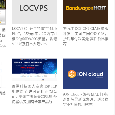
LOCVPS：开年特惠“年付小
搬瓦工DC9 CN2 GIA限量版
，助
Plan”，252元/年，2G内存/1
补货：美国三网CN2 GIA，
美国
核/20gSSD/400G流量，香港
折后年付74美元 高性价比推
ia，
VPS以及日本大阪VPS
荐
bps
百纵科技国人商家,ISP ICP
电信增值许可证的正规公
销美
iON Cloud - 洛杉矶/圣何塞/
司，美国主要运营C3机房 圣
新加坡最新优惠码，适合稳
何塞机房,拥有全套产品线
定不折腾的用户群！