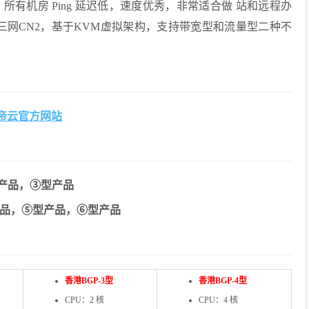
，所有机房 Ping 延迟低，速度优秀，非常适合做 站和远程办
正的三网CN2，基于KVM虚拟架构，支持带宽型和流量型二种不
帝云官方网站
产品，③型产品
品，⑤型产品，⑥型产品
香港BGP-3型
香港BGP-4型
CPU：2 核
CPU：4 核