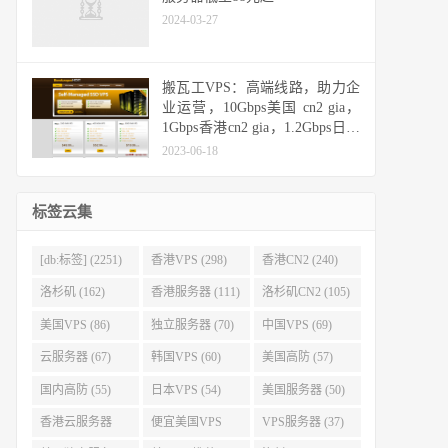
2024-03-27
搬瓦工VPS：高端线路，助力企
业运营，10Gbps美国 cn2 gia，
1Gbps香港cn2 gia，1.2Gbps日本
cn2 gia，10Gbps日本软银
2023-06-18
标签云集
[db:标签] (2251)
香港VPS (298)
香港CN2 (240)
洛杉矶 (162)
香港服务器 (111)
洛杉矶CN2 (105)
美国VPS (86)
独立服务器 (70)
中国VPS (69)
云服务器 (67)
韩国VPS (60)
美国高防 (57)
国内高防 (55)
日本VPS (54)
美国服务器 (50)
香港云服务器
便宜美国VPS
VPS服务器 (37)