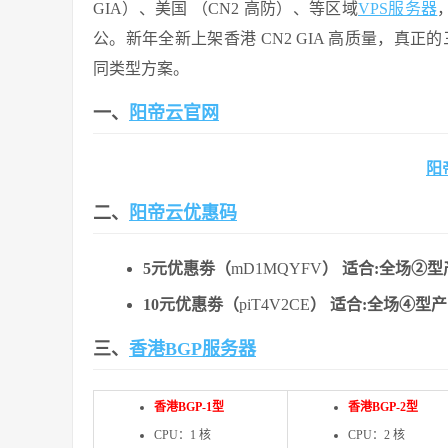
GIA）、美国 （CN2 高防）、等区域
VPS服务器
公。新年全新上架⾹港 CN2 GIA 高质量，真
同类型方案。
一、
阳帝云官网
阳
二、
阳帝云优惠码
5元优惠劵（
mD1MQYFV
）
适合:全场
②型
10元优惠劵（
piT4V2CE
）
适合:全场
④型产
三、
香港BGP服务器
香港BGP-1型
香港BGP-2型
CPU：1 核
CPU：2 核