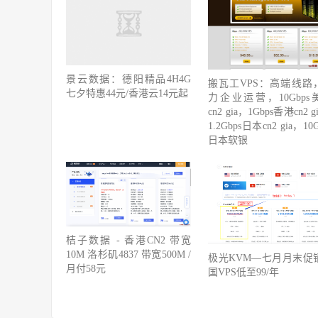
景云数据：德阳精品4H4G
搬瓦工VPS：高端线路
七夕特惠44元/香港云14元起
力企业运营，10Gbps
cn2 gia，1Gbps香港cn2 g
1.2Gbps日本cn2 gia，10G
日本软银
桔子数据 - 香港CN2 带宽
10M 洛杉矶4837 带宽500M /
极光KVM—七月月末促
月付58元
国VPS低至99/年