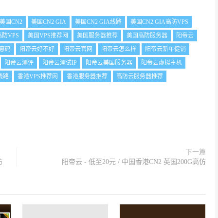
美国CN2
美国CN2 GIA
美国CN2 GIA线路
美国CN2 GIA高防VPS
高防VPS
美国VPS推荐网
美国服务器推荐
美国高防服务器
阳帝云
惠码
阳帝云好不好
阳帝云官网
阳帝云怎么样
阳帝云新年促销
阳帝云测评
阳帝云测试IP
阳帝云美国服务器
阳帝云虚拟主机
线路
香港VPS推荐网
香港服务器推荐
高防云服务器推荐
下一篇
仿
阳帝云 - 低至20元 / 中国香港CN2 英国200G高仿