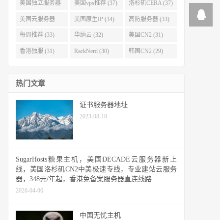
(40)
(38)
美国独立服务器
美国vps推荐 (37)
洛杉矶CERA (37)
(37)
美国云服务器
美国原生IP (34)
高防服务器 (33)
(34)
每周推荐 (33)
华纳云 (32)
美国CN2 (31)
香港独服 (31)
RackNerd (30)
韩国CN2 (29)
热门文章
证书服务器地址
2023-08-18
SugarHosts糖果主机，美国DECADE云服务器新上
线，美国洛杉矶CN2中美极速专线，专业建站云服务
器，348元/年起，香港免备案服务器直连线路
2020-04-06
中国无忧主机