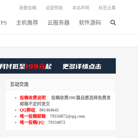
我要投稿
运营赞助
本站声明
标签云集
PS
主机推荐
云服务器
软件源码
互动交流
投稿收费说明
：
投稿收费100/篇自愿选择免费发
邮箱不定时发文
QQ群组
：
801484645
唯一投稿邮箱
：
79334872@qq.com
唯一投稿QQ
：
79334872