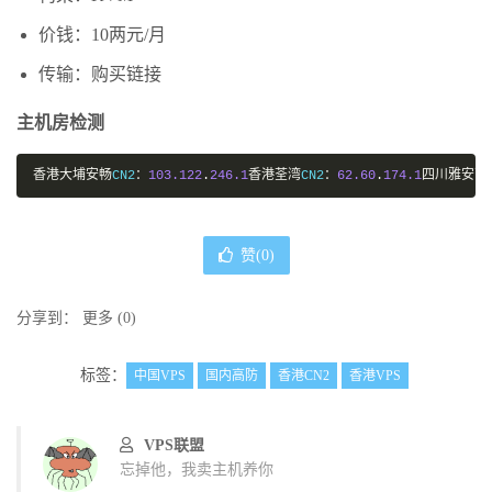
价钱：10两元/月
传输：购买链接
主机房检测
香港大埔安畅
CN2
：
103.122
.
246.1
香港荃湾
CN2
：
62.60
.
174.1
四川雅安高
赞(
0
)
分享到：
更多
(
0
)
标签：
中国VPS
国内高防
香港CN2
香港VPS
VPS联盟
忘掉他，我卖主机养你