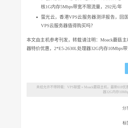
核1G内存5Mbps带宽不限流量，292元/年
萤光云，香港VPS云服务器测评报告，回国
VPS云服务器值得购买吗？
本文由主机参考刊发，转载请注明：Moack蘑菇
器特价优惠，2*E5-2630L处理器32G内存10Mbps带宽不限流量
未经允许不得转载：
VPS联盟
»
Moack蘑菇主机，最新618
器32G内存10M
分
标