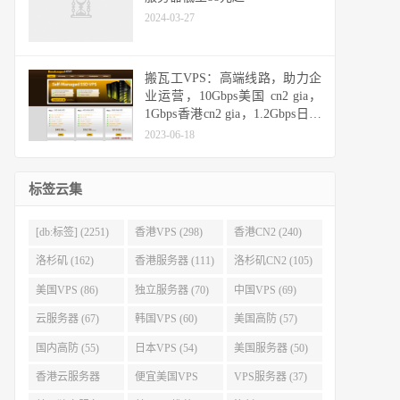
2024-03-27
搬瓦工VPS：高端线路，助力企
业运营，10Gbps美国 cn2 gia，
1Gbps香港cn2 gia，1.2Gbps日本
cn2 gia，10Gbps日本软银
2023-06-18
标签云集
[db:标签] (2251)
香港VPS (298)
香港CN2 (240)
洛杉矶 (162)
香港服务器 (111)
洛杉矶CN2 (105)
美国VPS (86)
独立服务器 (70)
中国VPS (69)
云服务器 (67)
韩国VPS (60)
美国高防 (57)
国内高防 (55)
日本VPS (54)
美国服务器 (50)
香港云服务器
便宜美国VPS
VPS服务器 (37)