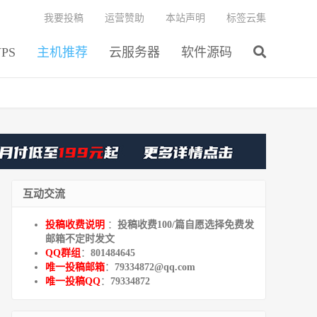
我要投稿
运营赞助
本站声明
标签云集
PS
主机推荐
云服务器
软件源码
互动交流
投稿收费说明
：
投稿收费100/篇自愿选择免费发
邮箱不定时发文
QQ群组
：
801484645
唯一投稿邮箱
：
79334872@qq.com
唯一投稿QQ
：
79334872