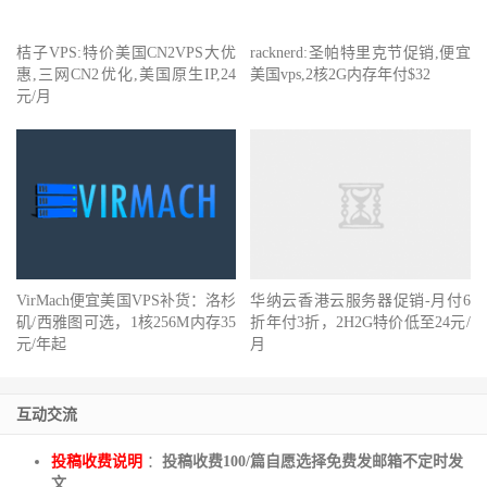
桔子VPS:特价美国CN2VPS大优
racknerd:圣帕特里克节促销,便宜
惠,三网CN2优化,美国原生IP,24
美国vps,2核2G内存年付$32
元/月
VirMach便宜美国VPS补货：洛杉
华纳云香港云服务器促销-月付6
矶/西雅图可选，1核256M内存35
折年付3折，2H2G特价低至24元/
元/年起
月
互动交流
投稿收费说明
：
投稿收费100/篇自愿选择免费发邮箱不定时发
文