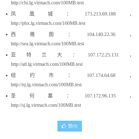
http://chi.lg.virmach.com/100MB.test
凤凰城：173.213.69.188，
http://phx.lg.virmach.com/100MB.test
西雅图：104.140.22.36，
http://sea.lg.virmach.com/100MB.test
亚特兰大：107.172.25.131，
http://atl.lg.virmach.com/100MB.test
纽约市：107.174.64.68，
http://nj.lg.virmach.com/100MB.test
圣何塞：107.172.96.135，
http://sj.lg.virmach.com/100MB.test
赞(
0
)