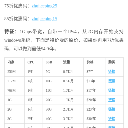
75折优惠码：
zhujiceping25
85折优惠码：
zhujiceping15
特征
：1Gbps带宽，自带一个IPv4，从2G内存开始支持
windows系统，下面是特价版的原价，如果你再用7折优惠
码，可以做到最低$4.9/年。
内存
CPU
SSD
流量
价格
购买
256M
1核
5G
0.5T/月
$7年
链接
512M
1核
10G
0.5T/月
$13年
链接
768M
1核
15G
1.0T/月
$17/年
链接
1G
1核
20G
1.0T/月
$20/年
链接
2G
1核
30G
2.0T/月
$23/年
链接
3G
2核
40G
3.0T/月
$30/年
链接