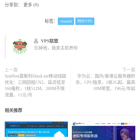
分享到：
更多
(
0
)
标签：
virmach
特价VPS
VPS联盟
忘掉他，我卖主机养你
上一篇
下一篇
JustHost莫斯科DataLine移动线路
华为云：国内/香港云服务器秒
优化：三网回程CN2、延迟低至
杀，CPU独享，1核2G起、最高
160毫秒，1核512M、200M不限
10M带宽、196元/年起
流量、11元/月
相关推荐