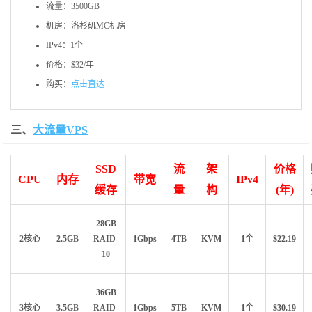
流量：3500GB
机房：洛杉矶MC机房
IPv4：1个
价格：$32/年
购买：
点击直达
三、
大流量VPS
SSD
流
架
价格
CPU
内存
带宽
IPv4
缓存
量
构
(年)
28GB
2核心
2.5GB
RAID-
1Gbps
4TB
KVM
1个
$22.19
10
36GB
3核心
3.5GB
RAID-
1Gbps
5TB
KVM
1个
$30.19