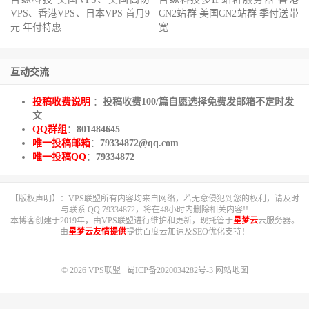
VPS、香港VPS、日本VPS 首月9
CN2站群 美国CN2站群 季付送带
元 年付特惠
宽
互动交流
投稿收费说明
：
投稿收费100/篇自愿选择免费发邮箱不定时发
文
QQ群组
：
801484645
唯一投稿邮箱
：
79334872@qq.com
唯一投稿QQ
：
79334872
【版权声明】：VPS联盟所有内容均来自网络，若无意侵犯到您的权利，请及时
与联系 QQ 79334872，将在48小时内删除相关内容!!
本博客创建于2019年，由VPS联盟进行维护和更新，现托管于
星梦云
云服务器。
由
星梦云友情提供
提供百度云加速及SEO优化支持！
© 2026
VPS联盟
蜀ICP备2020034282号-3
网站地图