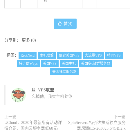
10
赞(
4
)
分享到：
更多
(
0
)
标签：
RackNerd
主机联盟
便宜美国VPS
大流量VPS
特价VPS
特价便宜vps
美国VPS
美国主机
美国多c站群服务器
美国独立服务器
VPS联盟
忘掉他，我卖主机养你
上一篇
下一篇
UCloud，2020年最新所有活动详
SpinServers:特价达拉斯独立服务
情介绍，国内云服务器低60元/
器,双路E5-2630v3,64GB,2 x