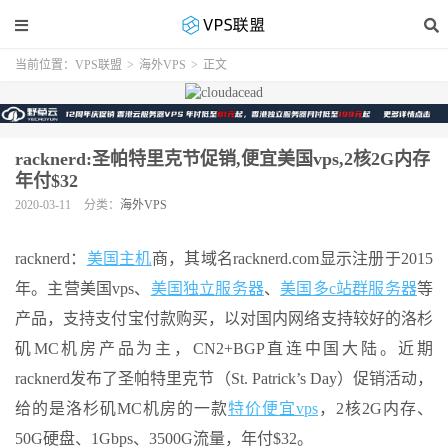
当前位置：
VPS联盟
>
海外VPS
>
正文
racknerd:圣帕特里克节促销,便宜美国vps,2核2G内存
年付$32
2020-03-11
分类：
海外VPS
racknerd：
美国主机
商，其域名racknerd.com显示注册于2015
年。主营美国vps、
美国独立服务器
、
美国多c站群服务器
等
产品，支持支付宝付款购买，以对国内网络支持较好的洛杉
矶MC机房产品为主，CN2+BGP直连中国大陆。近期
racknerd发布了圣帕特里克节（St. Patrick’s Day）促销活动，
给的是洛杉矶MC机房的一款
特价便宜vps
，2核2G内存、
50G硬盘、1Gbps、3500G流量，年付$32。