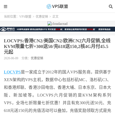
当前位置：
VPS联盟
>
优惠促销
>
正文
LOCVPS:香港CN2/美国CN2/欧洲CN2六月促销,全线
KVM限量七折+300送50/充618送150,2核4G月付45.5
元起
2020-06-09
分类：
优惠促销
LOCVPS
是一家成立于2012年的国人VPS服务商，提供基于
XEN
架构的VPS主机，数据中心包括杉矶MC、洛杉矶C3、
和香港邦联、香港沙田电信、香港大埔、日本东京、日本大
阪、新加坡等。LOCVPS六月促销的是KVM架构系列
VPS，全场七折限量七折优惠！并且有充300元送50元、充
618元送150元的充值活动可以叠加，充值奖励领取方式是充