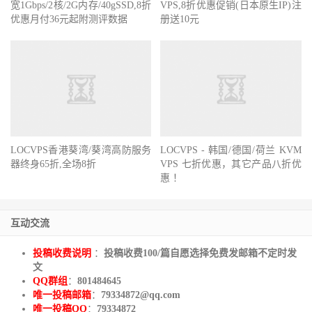
宽1Gbps/2核/2G内存/40gSSD,8折
VPS,8折优惠促销(日本原生IP)注
优惠月付36元起附测评数据
册送10元
LOCVPS香港葵湾/葵湾高防服务
LOCVPS - 韩国/德国/荷兰 KVM
器终身65折,全场8折
VPS 七折优惠，其它产品八折优
惠 ！
互动交流
投稿收费说明
：
投稿收费100/篇自愿选择免费发邮箱不定时发
文
QQ群组
：
801484645
唯一投稿邮箱
：
79334872@qq.com
唯一投稿QQ
：
79334872