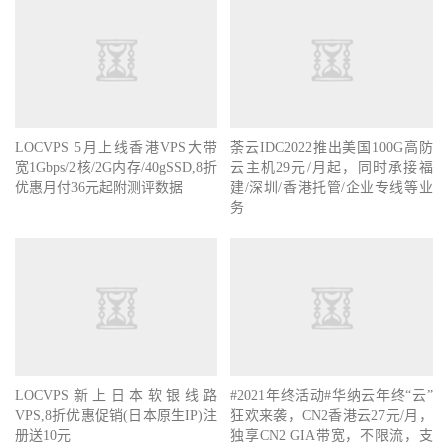
LOCVPS 5月上线香港VPS大带
荼云IDC2022推出美国100G高防
宽1Gbps/2核/2G内存/40gSSD,8折
云主机29元/月起，同时承接福
优惠月付36元起附测评数据
建/深圳/香港托管/企业专线等业
务
LOCVPS新上日本软银线路
#2021年终活动#华纳云年终“云”
VPS,8折优惠促销(日本原生IP)注
狂欢来袭，CN2香港云27元/月，
册送10元
独享CN2 GIA带宽，不限流，支