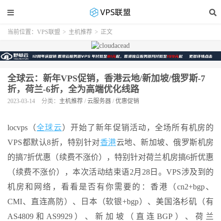
当前位置：
VPS联盟
>
主机推荐
>
正文
全球云：新年VPS促销，香港云地/新加坡/俄罗斯-7
折，荷兰-6折，全为高端优化线路
2023-03-14
分类：
主机推荐
/
云服务器
/
优惠促销
locvps（
全球云
）开始了新年促销活动，全场所有机房的
VPS都默认8折，特别针对
香港
云地、新加坡、俄罗斯机房
的搞7折优惠（续费不涨价），特别针对荷兰机房搞6折优惠
（续费不涨价），本次活动结束语2月28日。VPS涉及到的
机房和网络，看看是否有你需要的：香港（cn2+bgp、
CMI、直连高防）、日本（软银+bgp）、美国洛杉矶（有
AS4809和AS9929）、新加坡（直连BGP）、荷兰