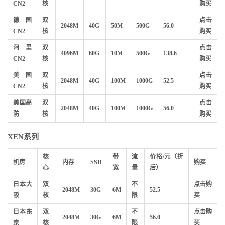
CN2
核
购买
德国
双
点击
2048M
40G
50M
500G
56.0
CN2
核
购买
阿里
双
点击
4096M
60G
10M
500G
138.6
CN2
核
购买
美国
双
点击
2048M
40G
100M
1000G
52.5
CN2
核
购买
美国高
双
点击
2048M
40G
100M
1000G
56.0
防
核
购买
XEN系列
核
带
流
价格/元（折
机房
内存
SSD
购买
心
宽
量
后）
日本大
双
不
点击购
2048M
30G
6M
52.5
阪
核
限
买
日本东
双
不
点击购
2048M
30G
6M
56.0
京
核
限
买