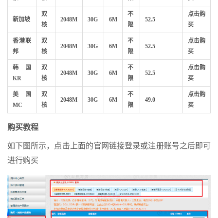
双
不
点击购
新加坡
2048M
30G
6M
52.5
核
限
买
香港联
双
不
点击购
2048M
30G
6M
52.5
邦
核
限
买
韩国
双
不
点击购
2048M
30G
6M
52.5
KR
核
限
买
美国
双
不
点击购
2048M
30G
6M
49.0
MC
核
限
买
购买教程
如下图所示，点击上面的官网链接登录或注册账号之后即可
进行购买