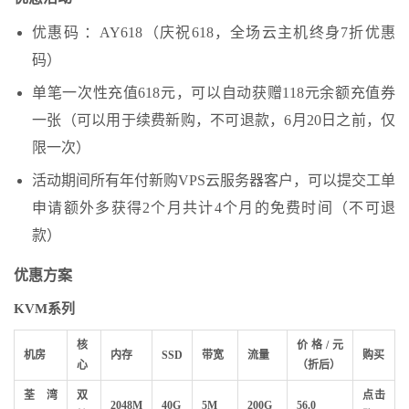
优惠码 ：AY618（庆祝618，全场云主机终身7折优惠
码）
单笔一次性充值618元，可以自动获赠118元余额充值券
一张（可以用于续费新购，不可退款，6月20日之前，仅
限一次）
活动期间所有年付新购VPS云服务器客户，可以提交工单
申请额外多获得2个月共计4个月的免费时间（不可退
款）
优惠方案
KVM系列
核
价格/元
机房
内存
SSD
带宽
流量
购买
心
（折后）
荃湾
双
点击
2048M
40G
5M
200G
56.0