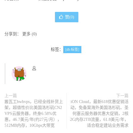
赞(
0
)
分享到：
更多
(
0
)
标签：
[db:标签]
上一篇
下一篇
搬瓦工bwhvps，已经全线补货上
iON Cloud，最新618优惠促销活
架，超值性价比美国洛杉矶CN2
动，免备案海外美国洛杉矶、圣
VPS云服务器，终身6.58%优
何塞云服务器优惠大促销，2核
惠，46.7美元/年(约27元/月），
2G内存2TB流量，61.8美元/年，
512MB内存，10Gbps大带宽
适合稳定建站业务需求