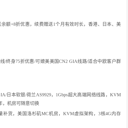
赠送余额+8折优惠，续费赠送1个月有效时长，香港、日本、美
上线/终身75折优惠/可媲美美国CN2 GIA线路/适合中欧客户群
A/日本软银/荷兰AS9929，1Gbps超大高端网络线路，KVM
元/年，机房可随意切换
务器少量补货，美国洛杉矶MC机房，KVM虚拟架构，3核4G内存