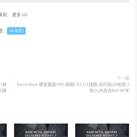
享到：
更多
(
0
)
签：
[db:标签]
下一篇
，1核
PacificRack:便宜美国VPS,美国CN2 GT线路,洛杉矶QN机房,3
大硬
核2G内存仅$18.99/年