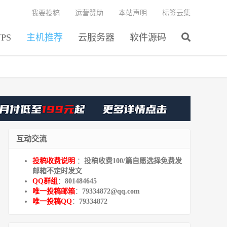
我要投稿
运营赞助
本站声明
标签云集
PS
主机推荐
云服务器
软件源码
互动交流
投稿收费说明
：
投稿收费100/篇自愿选择免费发
邮箱不定时发文
QQ群组
：
801484645
唯一投稿邮箱
：
79334872@qq.com
唯一投稿QQ
：
79334872