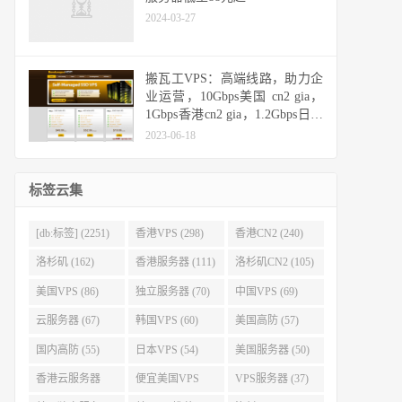
2024-03-27
搬瓦工VPS：高端线路，助力企
业运营，10Gbps美国 cn2 gia，
1Gbps香港cn2 gia，1.2Gbps日本
cn2 gia，10Gbps日本软银
2023-06-18
标签云集
[db:标签] (2251)
香港VPS (298)
香港CN2 (240)
洛杉矶 (162)
香港服务器 (111)
洛杉矶CN2 (105)
美国VPS (86)
独立服务器 (70)
中国VPS (69)
云服务器 (67)
韩国VPS (60)
美国高防 (57)
国内高防 (55)
日本VPS (54)
美国服务器 (50)
香港云服务器
便宜美国VPS
VPS服务器 (37)