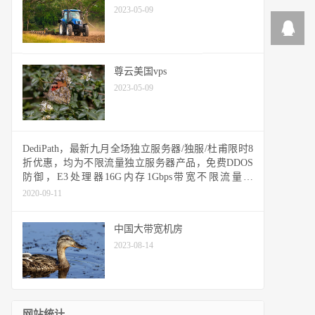
2023-05-09
尊云美国vps
2023-05-09
DediPath，最新九月全场独立服务器/独服/杜甫限时8
折优惠，均为不限流量独立服务器产品，免费DDOS
防御，E3处理器16G内存1Gbps带宽不限流量，
IPv4*5，44美元/月
2020-09-11
中国大带宽机房
2023-08-14
网站统计