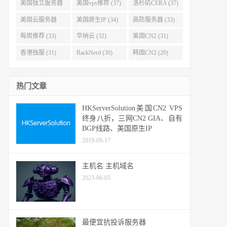
(40)
(38)
美国独立服务器
美国vps推荐 (37)
洛杉矶CERA (37)
(37)
美国云服务器
美国原生IP (34)
高防服务器 (33)
(34)
每周推荐 (33)
华纳云 (32)
美国CN2 (31)
香港独服 (31)
RackNerd (30)
韩国CN2 (29)
热门文章
HKServerSolution美国CN2 VPS
终身八折，三网CN2 GIA、自有
BGP线路、美国原生IP
2019-09-17
主机名 主机域名
2023-06-05
最便宜抗投诉服务器