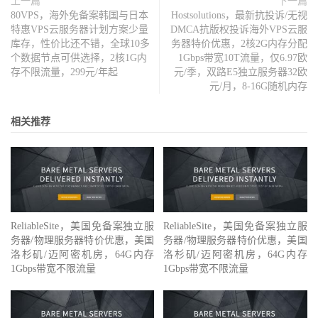
上一篇
下一篇
80VPS，海外免备案韩国与日本
Hostsolutions，最新抗投诉/无视
特惠VPS云服务器计划方案少量
DMCA抗版权投诉海外VPS云服
库存，性价比还不错，全球10多
务器特价优惠，2核2G内存分配
个数据节点可供选择，2核1G内
1Gbps带宽10T流量，仅6.97欧
存不限流量，299元/年起
元/季，双路E5独立服务器32欧
元/月，8-16G随机内存
相关推荐
ReliableSite，美国免备案独立服
ReliableSite，美国免备案独立服
务器/物理服务器特价优惠，美国
务器/物理服务器特价优惠，美国
洛杉矶/迈阿密机房，64G内存
洛杉矶/迈阿密机房，64G内存
1Gbps带宽不限流量
1Gbps带宽不限流量