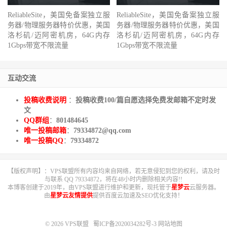
ReliableSite，美国免备案独立服
ReliableSite，美国免备案独立服
务器/物理服务器特价优惠，美国
务器/物理服务器特价优惠，美国
洛杉矶/迈阿密机房，64G内存
洛杉矶/迈阿密机房，64G内存
1Gbps带宽不限流量
1Gbps带宽不限流量
互动交流
投稿收费说明
：
投稿收费100/篇自愿选择免费发邮箱不定时发
文
QQ群组
：
801484645
唯一投稿邮箱
：
79334872@qq.com
唯一投稿QQ
：
79334872
【版权声明】：VPS联盟所有内容均来自网络，若无意侵犯到您的权利，请及时
与联系 QQ 79334872，将在48小时内删除相关内容!!
本博客创建于2019年，由VPS联盟进行维护和更新，现托管于
星梦云
云服务器。
由
星梦云友情提供
提供百度云加速及SEO优化支持！
© 2026
VPS联盟
蜀ICP备2020034282号-3
网站地图