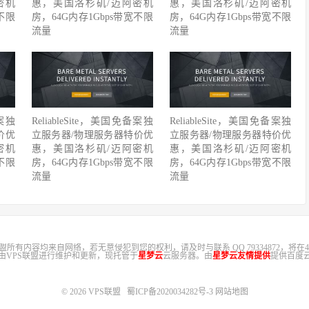
密机
惠，美国洛杉矶/迈阿密机
惠，美国洛杉矶/迈阿密机
不限
房，64G内存1Gbps带宽不限
房，64G内存1Gbps带宽不限
流量
流量
备案独
ReliableSite，美国免备案独
ReliableSite，美国免备案独
价优
立服务器/物理服务器特价优
立服务器/物理服务器特价优
密机
惠，美国洛杉矶/迈阿密机
惠，美国洛杉矶/迈阿密机
不限
房，64G内存1Gbps带宽不限
房，64G内存1Gbps带宽不限
流量
流量
盟所有内容均来自网络，若无意侵犯到您的权利，请及时与联系 QQ 79334872，将在4
，由VPS联盟进行维护和更新，现托管于
星梦云
云服务器。由
星梦云友情提供
提供百度云
© 2026
VPS联盟
蜀ICP备2020034282号-3
网站地图