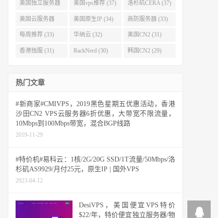
(40)
(38)
美国独立服务器
美国vps推荐 (37)
洛杉矶CERA (37)
(37)
美国云服务器
美国原生IP (34)
高防服务器 (33)
(34)
每周推荐 (33)
华纳云 (32)
美国CN2 (31)
香港独服 (31)
RackNerd (30)
韩国CN2 (29)
热门文章
#新商家#CMIVPS，2019黑色星期五优惠活动，香港
沙田CN2 VPS云服务器6折优惠，大带宽不限流量，
10Mbps到100Mbps带宽，混合BGP线路
2019-11-29
#特价机#易科云：1核/2G/20G SSD/1T流量/50Mbps/洛
杉矶AS9929/月付25元，原生IP | 国外VPS
2023-04-12
DesiVPS，美国便宜VPS特价
$22/年，特价便宜独立服务器/物