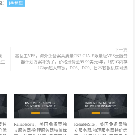
签：
[db:标签]
下一篇
线
搬瓦工VPS，海外免备案高质量CN2 GIA-E限量版VPS云服务
原生
器计划方案补货了，价格涨价至99.99美元/年，1核1G内存
1Gbps超大带宽，DC6、DC9、日本软银机房可选
备案独
ReliableSite，美国免备案独
ReliableSite，美国免备案独
价优
立服务器/物理服务器特价优
立服务器/物理服务器特价优