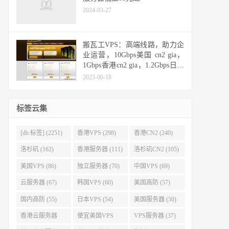
2024-03-27
搬瓦工VPS：高端线路，助力企
业运营，10Gbps美国 cn2 gia，
1Gbps香港cn2 gia，1.2Gbps日本
cn2 gia，10Gbps日本软银
2023-06-18
标签云集
[db:标签] (2251)
香港VPS (298)
香港CN2 (240)
洛杉矶 (162)
香港服务器 (111)
洛杉矶CN2 (105)
美国VPS (86)
独立服务器 (70)
中国VPS (69)
云服务器 (67)
韩国VPS (60)
美国高防 (57)
国内高防 (55)
日本VPS (54)
美国服务器 (50)
香港云服务器
便宜美国VPS
VPS服务器 (37)