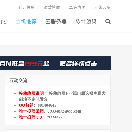
我要投稿
运营赞助
本站声明
标签云集
PS
主机推荐
云服务器
软件源码
互动交流
投稿收费说明
：
投稿收费100/篇自愿选择免费发
邮箱不定时发文
QQ群组
：
801484645
唯一投稿邮箱
：
79334872@qq.com
唯一投稿QQ
：
79334872