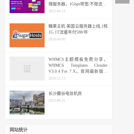
理服务器，1Gbps带宽/不限流量/
每年可免费更换3次IP
2023-04-12
糖果主机:美国云服务器上线,1核
1G 1T流量年付588/年
2020-04-06
WHMCS主题模板免费分享，
WHMCS Templates Clouder
V3.0.4 For 7.X，官网最新版，
适配WHMCS 7.8.3，附带购物车
2019-12-15
模板和专属lang语言包
长沙麓谷电信机房
2023-08-21
网站统计