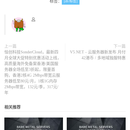
标签：
[db:标签]
上一篇
下一篇
恒创科技SonderCloud，最新四
V5.NET - 云服务器新发布 月付
月全球大促特别优惠活动上线，
42港币 / 多地域独服特惠
高质量海外免备案香港/美国服
务器全场低至3折起，限量首
购，香港2核4G 2Mbps带宽云服
务器低至80元/月，1核1G内存
2Mbps带宽，132元/季，317元/
年
相关推荐