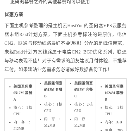
惠码的套餐之外的其他套餐均可以使用！
优惠方案
下面主机参考整理的是主机云HostYun的圣何塞VPS云服务
器未组Raid计划方案，下面主机参考标注的是原价，电信
CN2，联通与移动线路最好不要选择！分配的是峰值带宽，
未组Raid计划方案线路属于电信CN2+BGP优化系列，联通
与移动表现不佳！对于有需求的朋友建议月付体验，不推荐
年付，如果建站业务需求务必请做好数据备份工作！
美国圣何塞
美国圣何塞
美国圣何塞
美国圣何塞
0512M 套餐
0512M 套餐
0512M 套餐
1024M 套餐
B
C
A
D
核心：1核
核心：2核
核心：1核
核心：2核
CPU
CPU
CPU
CPU
内存：
内存：
内存：
内存：1GB
512MB
512MB
512MB
硬盘：20G