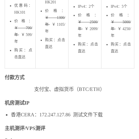
HK201
优惠码：
IPv4：2个
IPv4：5个
价格：
HK101
价格：
价格：
￥1300/
价格：
￥2500/
￥5000/
年
￥1105/
￥700/
年
￥2099/
年
￥4250/
年
年
￥599/
年
年
购买：点击
年
购买：点击
购买：点击
直达
购买：点
直达
直达
击直达
付款方式
支付宝、虚拟货币（BTC/ETH）
机房测试IP
香港CERA：172.247.127.86 测试文件下载
主机测评/VPS测评