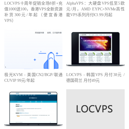
LOCVPS十周年促销全场8折+充
AlphaVPS：大硬盘VPS低至5欧
值1000送100，香港VPS全新资源
元/月，AMD EYPC+NVMe高性
补货300元/年起（便宜香港
能VPS系列月付€3.99/月起
VPS）
极光KVM - 美国CN2/BGP/联通
LOCVPS - 韩国VPS 月付38元 /
CUVIP 99元/年起
德国荷兰 月付49元