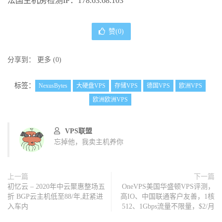
法国主机房检测IP：178.63.68.103
赞(
0
)
分享到：
更多
(
0
)
标签：
NexusBytes
大硬盘VPS
存储VPS
德国VPS
欧洲VPS
欧洲欧洲VPS
VPS联盟
忘掉他，我卖主机养你
上一篇
下一篇
初忆云 – 2020年中云聚惠整场五
OneVPS美国华盛顿VPS评测，
折 BGP云主机低至88/年,赶紧进
高IO、中国联通客户友善，1核
入车内
512、1Gbps流量不限量，$2/月