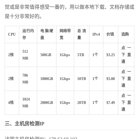
觉或是非常值得感受一番的，用以做本地下载、文档存储或
是十分非常好的。
运行内
电脑硬
网络带
总流
CPU
IPv4
价钱
选购
存
盘
宽
量
点一
512
2核
500GB
1Gbps
5TB
1个
$3.25
下直
MB
通
点一
786
2核
1000GB
1Gbps
10TB
1个
$5.00
下直
MB
通
点一
1024
4核
2000GB
1Gbps
20TB
1个
$7.49
下直
MB
通
三、主机房检测IP