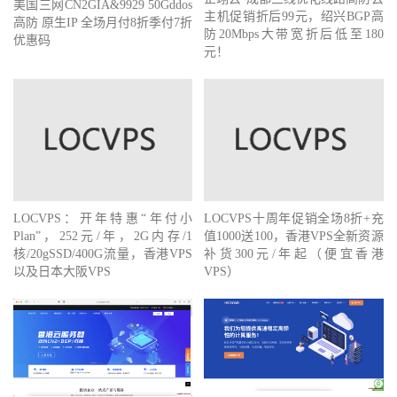
美国三网CN2GIA&9929 50Gddos
主机促销折后99元，绍兴BGP高
高防 原生IP 全场月付8折季付7折
防20Mbps大带宽折后低至180
优惠码
元！
LOCVPS：开年特惠“年付小
LOCVPS十周年促销全场8折+充
Plan”，252元/年，2G内存/1
值1000送100，香港VPS全新资源
核/20gSSD/400G流量，香港VPS
补货300元/年起（便宜香港
以及日本大阪VPS
VPS）