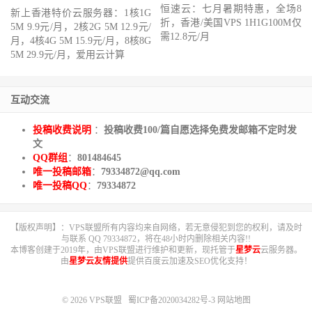
恒速云：七月暑期特惠，全场8
新上香港特价云服务器：1核1G
折，香港/美国VPS 1H1G100M仅
5M 9.9元/月，2核2G 5M 12.9元/
需12.8元/月
月，4核4G 5M 15.9元/月，8核8G
5M 29.9元/月，爱用云计算
互动交流
投稿收费说明
：
投稿收费100/篇自愿选择免费发邮箱不定时发
文
QQ群组
：
801484645
唯一投稿邮箱
：
79334872@qq.com
唯一投稿QQ
：
79334872
【版权声明】：VPS联盟所有内容均来自网络，若无意侵犯到您的权利，请及时
与联系 QQ 79334872，将在48小时内删除相关内容!!
本博客创建于2019年，由VPS联盟进行维护和更新，现托管于
星梦云
云服务器。
由
星梦云友情提供
提供百度云加速及SEO优化支持！
© 2026
VPS联盟
蜀ICP备2020034282号-3
网站地图