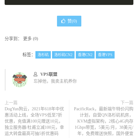
赞(
0
)
分享到：
更多
(
0
)
标签：
洛杉矶
洛杉矶CN2
香港CN2
香港VPS
VPS联盟
忘掉他，我卖主机养你
上一篇
下一篇
DogYun狗云，2021年618年中优
PacificRack，最新端午特价闪购
惠活动上线，全场VPS低至7折
计划，自营QN洛杉矶机房，
优惠，充值满100元赠送10元，
KVM虚拟架构，2核心4G内存
独立服务器/杜甫立减100元，幸
1Gbps带宽，5美元/月，38美元/
运大转盘最高可抽5折优惠码
年，免费赠送快照，国外便宜