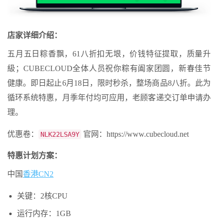
店家详细介绍：
五月五日粽香飘，61八折扣无垠，价钱特征提取，质量升
級；CUBECLOUD全体人员祝你粽有阖家团圆，新春佳节
健康。即日起止6月18日，限时秒杀，整场商品8八折。此为
循环系统特惠，月季年付均可应用，老顾客递交订单申请办
理。
优惠卷：
官网：https://www.cubecloud.net
NLK22LSA9Y
特惠计划方案：
中国
香港CN2
关键：2核CPU
运行内存：1GB