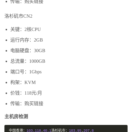
传输：购买链接
洛杉矶市CN2
关键：2核CPU
运行内存：2GB
电脑硬盘：30GB
总流量：1000GB
端口号：1Gbps
构架：KVM
价钱：118元/月
传输：购买链接
主机房检测
中国香港：
103.118
.
40.1
洛杉矶市：
103.95
.
207.8