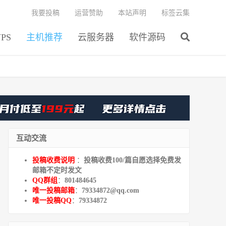
我要投稿
运营赞助
本站声明
标签云集
PS
主机推荐
云服务器
软件源码
互动交流
投稿收费说明
：
投稿收费100/篇自愿选择免费发
邮箱不定时发文
QQ群组
：
801484645
唯一投稿邮箱
：
79334872@qq.com
唯一投稿QQ
：
79334872