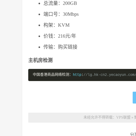
总流量：200GB
端口号：30Mbps
构架：KVM
价钱：216元/年
传输：购买链接
主机房检测
中国香港商品网络检测：
http
:
//lg.hk-cn2.yecaoyun.com
未经允许不得转载：
VPS联盟
»
分