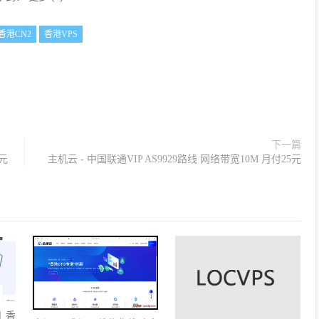
香港CN2
香港VPS
下一篇
0元
主机云 - 中国联通VIP AS9929路线 网络带宽10M 月付25元
月 香