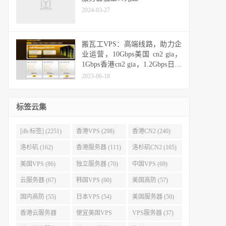
2024-03-27
搬瓦工VPS：高端线路，助力企
业运营，10Gbps美国 cn2 gia，
1Gbps香港cn2 gia，1.2Gbps日本
cn2 gia，10Gbps日本软银
2023-06-18
标签云集
[db:标签] (2251)
香港VPS (298)
香港CN2 (240)
洛杉矶 (162)
香港服务器 (111)
洛杉矶CN2 (105)
美国VPS (86)
独立服务器 (70)
中国VPS (69)
云服务器 (67)
韩国VPS (60)
美国高防 (57)
国内高防 (55)
日本VPS (54)
美国服务器 (50)
香港云服务器
便宜美国VPS
VPS服务器 (37)