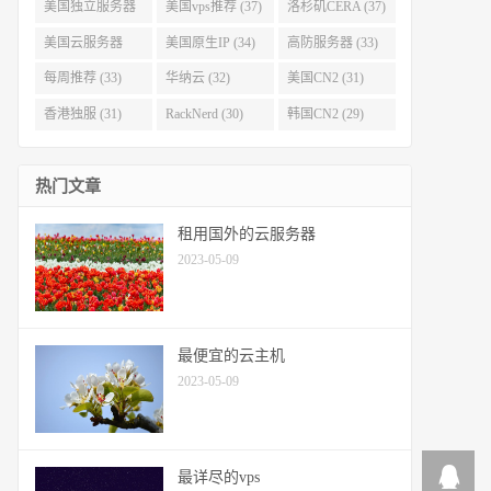
(40)
(38)
美国独立服务器
美国vps推荐 (37)
洛杉矶CERA (37)
(37)
美国云服务器
美国原生IP (34)
高防服务器 (33)
(34)
每周推荐 (33)
华纳云 (32)
美国CN2 (31)
香港独服 (31)
RackNerd (30)
韩国CN2 (29)
热门文章
租用国外的云服务器
2023-05-09
最便宜的云主机
2023-05-09
最详尽的vps