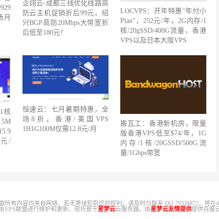
企翊云-成都三线优化线路高
929
LOCVPS：开年特惠“年付小
防云主机促销折后99元，绍
全场月
Plan”，252元/年，2G内存/1
兴BGP高防20Mbps大带宽折
核/20gSSD/400G流量，香港
后低至180元！
VPS以及日本大阪VPS
恒速云：七月暑期特惠，全
1核
场8折，香港/美国VPS
 5M
搬瓦工：香港新机房，限量
1H1G100M仅需12.8元/月
5.9
版香港VPS低至$74/年，1G
9元/
内存/1核/20GSSD/500G流
量/1Gbps带宽
盟所有内容均来自网络，若无意侵犯到您的权利，请及时与联系 QQ 79334872，将在4
，由VPS联盟进行维护和更新，现托管于
星梦云
云服务器。由
星梦云友情提供
提供百度云