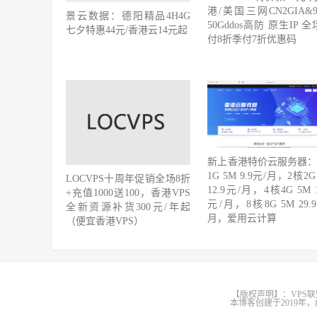
港/美国三网CN2GIA&9
景云数据：德阳精品4H4G
50Gddos高防 原生IP 
七夕特惠44元/香港云14元起
付8折季付7折优惠码
新上香港特价云服务器：
1G 5M 9.9元/月，2核2G
LOCVPS十周年促销全场8折
12.9元/月，4核4G 5M 1
+充值1000送100，香港VPS
元/月，8核8G 5M 29.
全新资源补货300元/年起
月，爱用云计算
（便宜香港VPS）
【版权声明】：VPS联
本博客创建于2019年