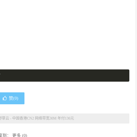
/
赞(
0
)
野草云 - 中国香港CN2 网络带宽30M 年付136元
享到：
更多
(
0
)