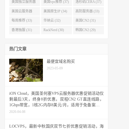
(40)
(38)
美国独立服务器
美国vps推荐 (37)
洛杉矶CERA (37)
(37)
美国云服务器
美国原生IP (34)
高防服务器 (33)
(34)
每周推荐 (33)
华纳云 (32)
美国CN2 (31)
香港独服 (31)
RackNerd (30)
韩国CN2 (29)
热门文章
最便宜域名购买
2023-05-09
iON Cloud，美国圣何塞VPS云服务器优惠促销活动仅
剩最后3天，终身8折优惠，双程CN2 GT直连线路，
1Gbps带宽，1核2G内存8美元/月，适用于免备案建站
业务需求
2020-04-08
LOCVPS，最新中秋国庆双节七折优惠促销活动，海