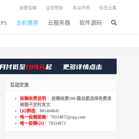
我要投稿
运营赞助
本站声明
标签云集
PS
主机推荐
云服务器
软件源码
互动交流
投稿收费说明
：
投稿收费100/篇自愿选择免费发
邮箱不定时发文
QQ群组
：
801484645
唯一投稿邮箱
：
79334872@qq.com
唯一投稿QQ
：
79334872