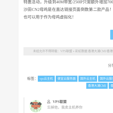
特惠活动，升级到40M带宽/250IP只需额外增
沙田CN2母鸡是在直达链接页面倒数第二款产品
也可以用于作为母鸡虚拟化！
未经允许不得转载：
VPS联盟
»
彩虹数据:香港大浦CMI/香港沙田
分
标签：
vps云主机
便宜云服务器
国外云主机
国外云服
香港大浦CMI
VPS联盟
忘掉他，我卖主机养你