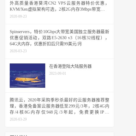
外高质量香港葵湾CN2 VPS云服务器特价优惠，
KVM/Xen虚拟架构可选，2核2G内存3Mbps带宽不限
流量，42元/月起
2020-09-23
Spinservers，特价10Gbps大带宽美国独立服务器最新
优惠促销活动，双路E5-2630 v3（16核32线程），
64G大内存，优惠折扣后只需99美元/月
2020-03-23
在香港登陆大陆服务器
2023-09-01
腾讯云，2020年采购季秒杀最好的云服务器推荐整
理，香港免备案云服务器低至299元/3年，2核4G内
存/4核8G内存仅948元/3年起，免费更换IP，
100%CPU性能，不限流量，新老用户均可参与 #推荐
2020-03-29
商家，可放心购买#