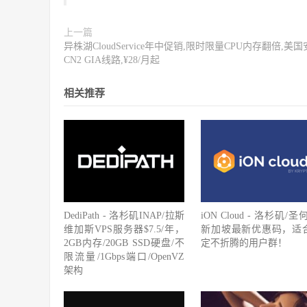
上一篇
异株湖CloudService年中促销,限时限量CPU内存翻倍,美
CN2 GIA线路,¥28/月起
相关推荐
DediPath - 洛杉矶INAP/拉斯
iON Cloud - 洛杉矶/圣
维加斯VPS服务器$7.5/年，
新加坡最新优惠码，适
2GB内存/20GB SSD硬盘/不
定不折腾的用户群！
限流量/1Gbps端口/OpenVZ
架构