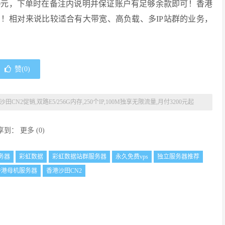
加700元，下单时在备注内说明并保证账户有足够余款即可！香港
！！相对来说比较适合有大带宽、高负载、多IP站群的业务，
赞(
0
)
CN2促销,双路E5/256G内存,250个IP,100M独享无限流量,月付3200元起
享到：
更多
(
0
)
务器
彩虹数据
彩虹数据站群服务器
永久免费vps
独立服务器推荐
香港母机服务器
香港沙田CN2