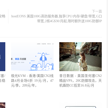
下一篇
国安畅
hostEONS:美国100G高防服务器,独享CPU/内存/硬盘/带宽,G口
带宽,2核4G$30/月起,限时额外送100G防御IP
何塞/
极光KVM - 香港/美国CN2线
昔日数据 - 美国圣何塞CN2
合稳
路4月全场6折 19元/月，47
精品VPS，20G防御攻击，天
元/季，209元/年，
机盾防CC低至16.8元/月