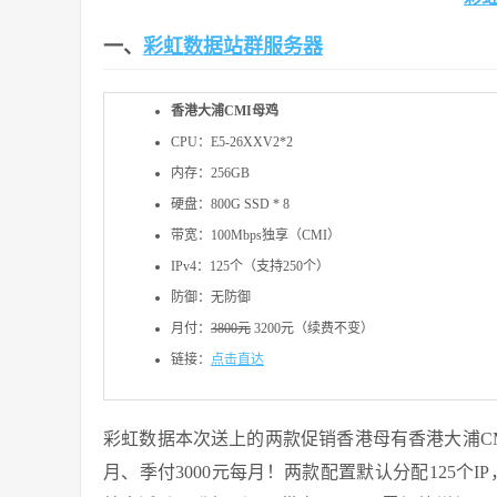
一、
彩虹数据站群服务器
香港大浦CMI母鸡
CPU：E5-26XXV2*2
内存：256GB
硬盘：800G SSD * 8
带宽：100Mbps独享（CMI）
IPv4：125个（支持250个）
防御：无防御
月付：
3800元
3200元（续费不变）
链接：
点击直达
彩虹数据本次送上的两款促销香港母有香港大浦CMI、
月、季付3000元每月！两款配置默认分配125个IP