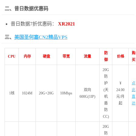
二、昔日数据优惠码
昔日数据7折优惠码：
XR2021
三、
美国圣何塞CN2精品VPS
防
购
CPU
内存
硬盘
带宽
流量
价格
御
买
20G
防
护
¥
点
双向
(天
24.00
此
1核
1024M
20G+20G
10Mbps
600G(1IP)
机
元/月
直
盾
起
达
防
CC)
20G
防