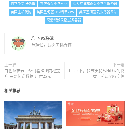
真正免费服务器
真正永久免费VPS
给大家推荐永久免费的服务器
美国主机代购
美国圣何塞CN2精品VPS
美国圣何塞云服务器网站
高清视频录播服务器器
VPS联盟
忘掉他，我卖主机养你
上一篇
下一篇
白色丝袜云 - 圣何塞BGP内地提
Linux下，挂载支持WebDav的网
升 三网传送数据 月付26元
盘，扩展VPS空间
相关推荐