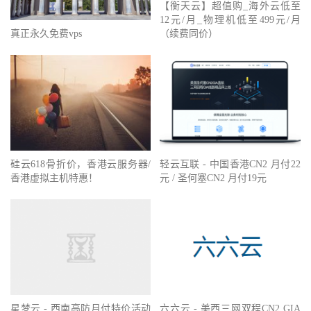
【衡天云】超值购_海外云低至
12元/月_物理机低至499元/月
（续费同价）
真正永久免费vps
硅云618骨折价，香港云服务器/
轻云互联 - 中国香港CN2 月付22
香港虚拟主机特惠！
元 / 圣何塞CN2 月付19元
星梦云 - 西南高防月付特价活动
100G高防云主机月付仅60元
六六云 - 美西三网双程CN2 GIA