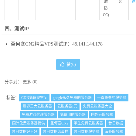
盾
起
达
防
CC)
四、测试IP
圣何塞CN2精品VPS测试IP：45.141.144.178
赞(
6
)
分享到：
更多
(
0
)
标签：
CDN免备案空间
google永久免费的服务器
一直免费的服务器
世界三大云服务器
云服务器1元
免费云服务器大全
免费游戏代理服务器
免费用的服务器
国外云服务器
国外免费服务器提供
圣何塞CN2
学生免费云服务器
昔日数据
昔日数据好不好
昔日数据怎么样
昔日数据服务器
海外服务器