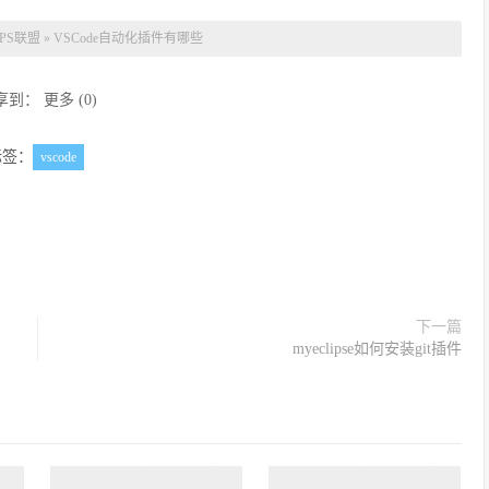
PS联盟
»
VSCode自动化插件有哪些
享到：
更多
(
0
)
标签：
vscode
下一篇
myeclipse如何安装git插件