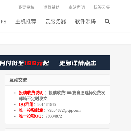
我要投稿
运营赞助
本站声明
标签云集
PS
主机推荐
云服务器
软件源码
互动交流
投稿收费说明
：
投稿收费100/篇自愿选择免费发
邮箱不定时发文
QQ群组
：
801484645
唯一投稿邮箱
：
79334872@qq.com
唯一投稿QQ
：
79334872