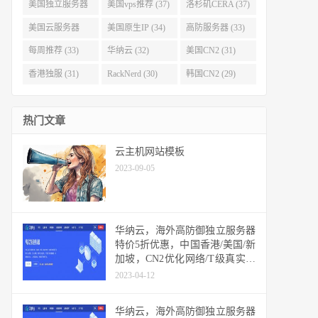
(40)
(38)
美国独立服务器
美国vps推荐 (37)
洛杉矶CERA (37)
(37)
美国云服务器
美国原生IP (34)
高防服务器 (33)
(34)
每周推荐 (33)
华纳云 (32)
美国CN2 (31)
香港独服 (31)
RackNerd (30)
韩国CN2 (29)
热门文章
云主机网站模板
2023-09-05
华纳云，海外高防御独立服务器
特价5折优惠，中国香港/美国/新
加坡，CN2优化网络/T级真实防
御/50Gbps DDOS防御
2023-04-12
华纳云，海外高防御独立服务器