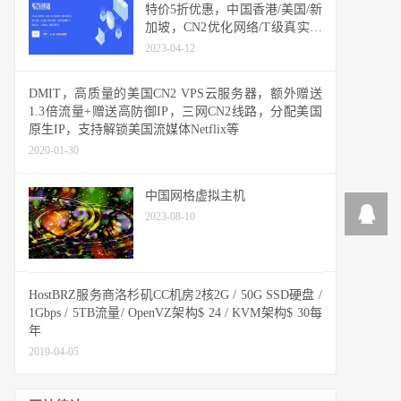
特价5折优惠，中国香港/美国/新
加坡，CN2优化网络/T级真实防
御/50Gbps DDOS防御
2023-04-12
DMIT，高质量的美国CN2 VPS云服务器，额外赠送
1.3倍流量+赠送高防御IP，三网CN2线路，分配美国
原生IP，支持解锁美国流媒体Netflix等
2020-01-30
中国网格虚拟主机
2023-08-10
HostBRZ服务商洛杉矶CC机房2核2G / 50G SSD硬盘 /
1Gbps / 5TB流量/ OpenVZ架构$ 24 / KVM架构$ 30每
年
2019-04-05