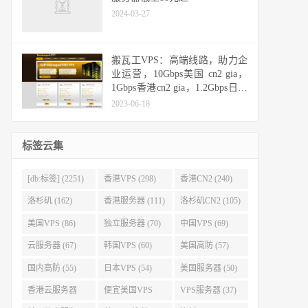
2024-03-27
搬瓦工VPS：高端线路，助力企
业运营，10Gbps美国 cn2 gia，
1Gbps香港cn2 gia，1.2Gbps日本
cn2 gia，10Gbps日本软银
2023-06-18
标签云集
[db:标签] (2251)
香港VPS (298)
香港CN2 (240)
洛杉矶 (162)
香港服务器 (111)
洛杉矶CN2 (105)
美国VPS (86)
独立服务器 (70)
中国VPS (69)
云服务器 (67)
韩国VPS (60)
美国高防 (57)
国内高防 (55)
日本VPS (54)
美国服务器 (50)
香港云服务器
便宜美国VPS
VPS服务器 (37)