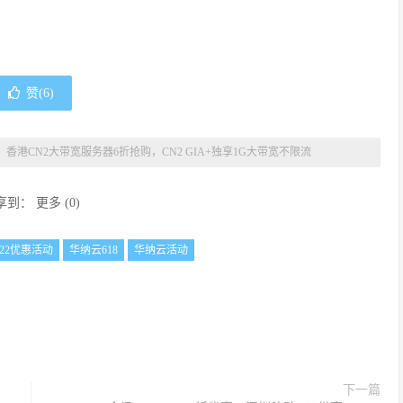
赞(
6
)
销，香港CN2大带宽服务器6折抢购，CN2 GIA+独享1G大带宽不限流
享到：
更多
(
0
)
022优惠活动
华纳云618
华纳云活动
下一篇