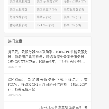
(40)
(38)
美国独立服务器
美国vps推荐 (37)
洛杉矶CERA (37)
(37)
美国云服务器
美国原生IP (34)
高防服务器 (33)
(34)
每周推荐 (33)
华纳云 (32)
美国CN2 (31)
香港独服 (31)
RackNerd (30)
韩国CN2 (29)
热门文章
腾讯云，云服务器2020采购季，100%CPU性能云服务
器，新老用户均可参与，可选香港免备案云服务器，
2核4G内存5M带宽，1088元/3年，可3.6折再续费3年 #
推荐商家，可放心购买#
2020-02-21
iON Cloud，新加坡云服务器正式上线启用，有
PCCW、移动和CN2直连网络可供选择，1核心2G内
存，15美元每月起
2019-09-24
HawkHost老鹰主机圣诞三折 便