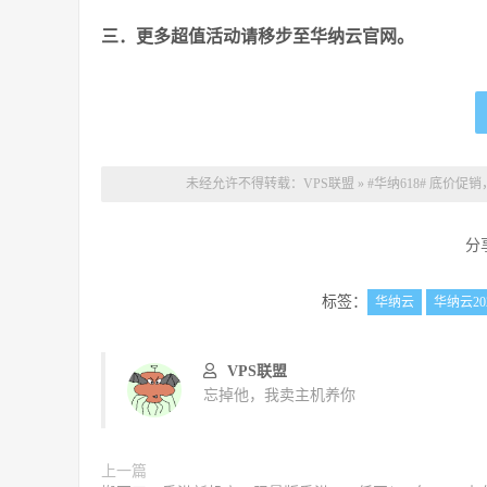
三．更多超值活动请移步至华纳云官网。
未经允许不得转载：
VPS联盟
»
#华纳618# 底价促
分
标签：
华纳云
华纳云2
VPS联盟
忘掉他，我卖主机养你
上一篇