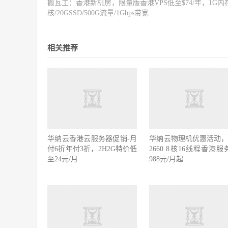
搬瓦工：香港新机房，限量版香港VPS低至$74/年，1G内存
核/20GSSD/500G流量/1Gbps带宽
相关推荐
华纳云香港云服务器促销-月
华纳云物理机优惠活动，E
付6折年付3折，2H2G特价低
2660 8核16线程香港服
至24元/月
988元/月起