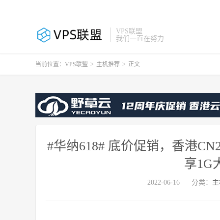
VPS联盟
我们一直在努力
当前位置：
VPS联盟
>
主机推荐
>
正文
#华纳618# 底价促销，香港CN
享1G
2022-06-16
分类：
主