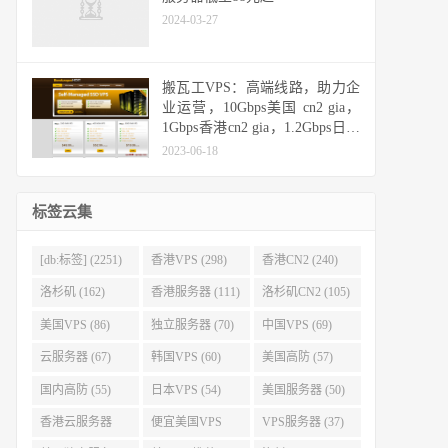
2024-03-27
搬瓦工VPS：高端线路，助力企
业运营，10Gbps美国 cn2 gia，
1Gbps香港cn2 gia，1.2Gbps日本
cn2 gia，10Gbps日本软银
2023-06-18
标签云集
[db:标签] (2251)
香港VPS (298)
香港CN2 (240)
洛杉矶 (162)
香港服务器 (111)
洛杉矶CN2 (105)
美国VPS (86)
独立服务器 (70)
中国VPS (69)
云服务器 (67)
韩国VPS (60)
美国高防 (57)
国内高防 (55)
日本VPS (54)
美国服务器 (50)
香港云服务器
便宜美国VPS
VPS服务器 (37)