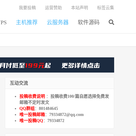
我要投稿
运营赞助
本站声明
标签云集
PS
主机推荐
云服务器
软件源码
互动交流
投稿收费说明
：
投稿收费100/篇自愿选择免费发
邮箱不定时发文
QQ群组
：
801484645
唯一投稿邮箱
：
79334872@qq.com
唯一投稿QQ
：
79334872