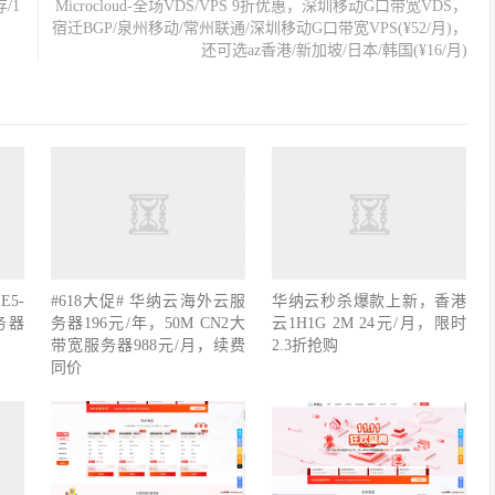
/1
Microcloud-全场VDS/VPS 9折优惠，深圳移动G口带宽VDS，
宿迁BGP/泉州移动/常州联通/深圳移动G口带宽VPS(¥52/月)，
还可选az香港/新加坡/日本/韩国(¥16/月)
5-
#618大促# 华纳云海外云服
华纳云秒杀爆款上新，香港
务器
务器196元/年，50M CN2大
云1H1G 2M 24元/月，限时
带宽服务器988元/月，续费
2.3折抢购
同价