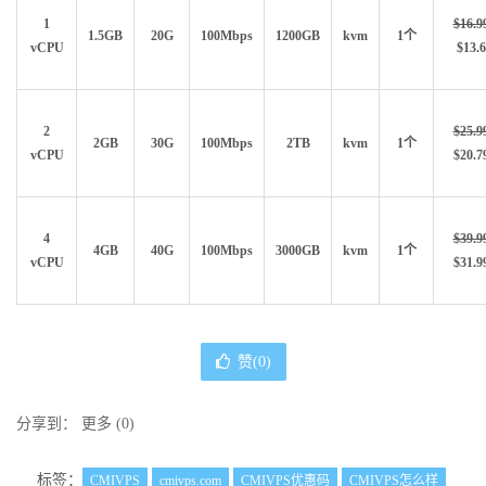
1
$16.9
1.5GB
20G
100Mbps
1200GB
kvm
1个
vCPU
$13.6
2
$25.9
2GB
30G
100Mbps
2TB
kvm
1个
vCPU
$20.7
4
$39.9
4GB
40G
100Mbps
3000GB
kvm
1个
vCPU
$31.9
赞(
0
)
分享到：
更多
(
0
)
标签：
CMIVPS
cmivps.com
CMIVPS优惠码
CMIVPS怎么样