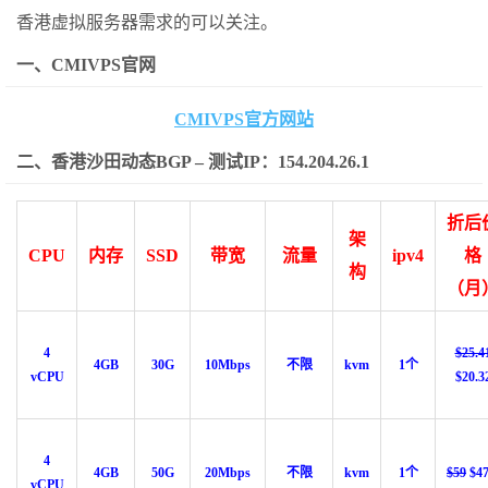
香港虚拟服务器需求的可以关注。
一、CMIVPS官网
CMIVPS官方网站
二、香港沙田动态BGP – 测试IP：154.204.26.1
折后
架
CPU
内存
SSD
带宽
流量
ipv4
格
构
（月
4
$25.4
4GB
30G
10Mbps
不限
kvm
1个
vCPU
$20.3
4
4GB
50G
20Mbps
不限
kvm
1个
$59
$47
vCPU