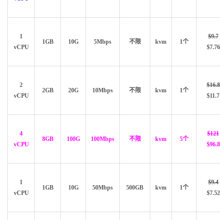
1
$9.7
1GB
10G
5Mbps
不限
kvm
1个
vCPU
$7.76
2
$16.8
2GB
20G
10Mbps
不限
kvm
1个
vCPU
$11.7
4
$121
8GB
100G
100Mbps
不限
kvm
5个
vCPU
$96.8
1
$9.4
1GB
10G
50Mbps
500GB
kvm
1个
vCPU
$7.52