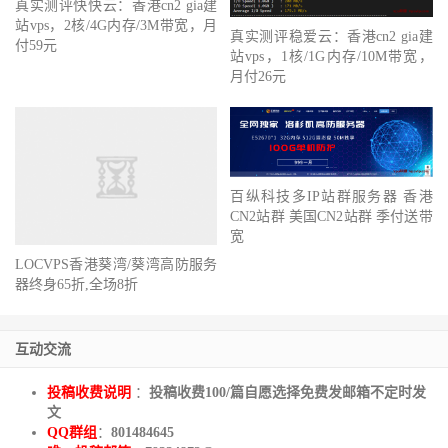
真实测评快快云：香港cn2 gia建
站vps，2核/4G内存/3M带宽，月
真实测评稳爱云：香港cn2 gia建
付59元
站vps，1核/1G内存/10M带宽，
月付26元
百纵科技多IP站群服务器 香港
CN2站群 美国CN2站群 季付送带
宽
LOCVPS香港葵湾/葵湾高防服务
器终身65折,全场8折
互动交流
投稿收费说明
：
投稿收费100/篇自愿选择免费发邮箱不定时发
文
QQ群组
：
801484645