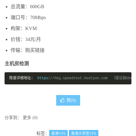
总流量：600GB
端口号：70Mbps
构架：KVM
价钱：34元/月
传输：购买链接
主机房检测
限速详细地址:
  https
:
//hkg.speedtest.hostyun.com  （提议装bbr
赞(
0
)
分享到：
更多
(
0
)
标签：
香港VPS
香港大带宽VPS