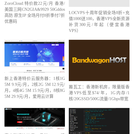
ZoroCloud:特价款22元/月 香港/
美国三网CN2GIA&9929 50Gddos
LOCVPS十周年促销全场8折+充
高防 原生IP 全场月付8折季付7折
值1000送100，香港VPS全新资源
优惠码
补货300元/年起（便宜香港
VPS）
新上香港特价云服务器：1核1G
5M 9.9元/月，2核2G 5M 12.9元/
搬瓦工：香港新机房，限量版香
月，4核4G 5M 15.9元/月，8核8G
港VPS低至$74/年，1G内存/1
5M 29.9元/月，爱用云计算
核/20GSSD/500G流量/1Gbps带宽