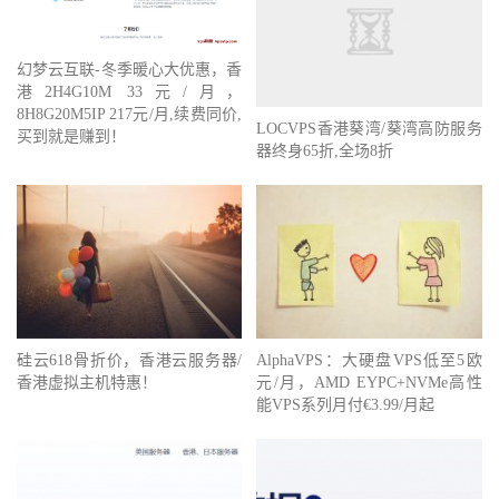
幻梦云互联-冬季暖心大优惠，香
港2H4G10M 33元/月，
8H8G20M5IP 217元/月,续费同价,
LOCVPS香港葵湾/葵湾高防服务
买到就是赚到！
器终身65折,全场8折
硅云618骨折价，香港云服务器/
AlphaVPS：大硬盘VPS低至5欧
香港虚拟主机特惠！
元/月，AMD EYPC+NVMe高性
能VPS系列月付€3.99/月起