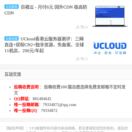
百褶云 - 月付6元 国外CDN 极高防
主机推荐
CDN
赞(
0
)
UCloud香港云服务器测评：三网
云服务器
直连+双程CN2+独享资源，免备案、全球
11机房、200元/年起
赞(
2
)
互动交流
投稿收费说明
：
投稿收费100/篇自愿选择免费发邮箱不定时发
文
QQ群组
：
801484645
唯一投稿邮箱
：
79334872@qq.com
唯一投稿QQ
：
79334872
【版权声明】：VPS联盟所有内容均来自网络，若无意侵犯到您的权利，请及时