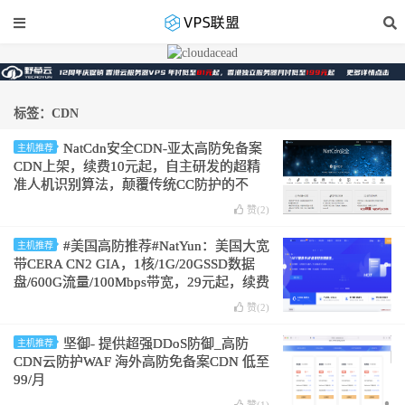
标签：CDN
NatCdn安全CDN-亚太高防免备案
主机推荐
CDN上架，续费10元起，自主研发的超精
准人机识别算法，颠覆传统CC防护的不
足，从根源上去解决CC攻击
赞(
2
)
#美国高防推荐#NatYun：美国大宽
主机推荐
带CERA CN2 GIA，1核/1G/20GSSD数据
盘/600G流量/100Mbps带宽，29元起，续费
同价
赞(
2
)
坚御- 提供超强DDoS防御_高防
主机推荐
CDN云防护WAF 海外高防免备案CDN 低至
99/月
赞(
1
)