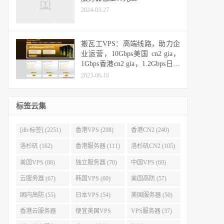
2024-03-27
搬瓦工VPS：高端线路，助力企
业运营，10Gbps美国 cn2 gia，
1Gbps香港cn2 gia，1.2Gbps日本
cn2 gia，10Gbps日本软银
2023-06-18
标签云集
[db:标签] (2251)
香港VPS (298)
香港CN2 (240)
洛杉矶 (162)
香港服务器 (111)
洛杉矶CN2 (105)
美国VPS (86)
独立服务器 (70)
中国VPS (69)
云服务器 (67)
韩国VPS (60)
美国高防 (57)
国内高防 (55)
日本VPS (54)
美国服务器 (50)
香港云服务器
便宜美国VPS
VPS服务器 (37)