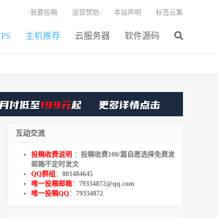
我要投稿
运营赞助
本站声明
标签云集
PS
主机推荐
云服务器
软件源码
互动交流
投稿收费说明
：
投稿收费100/篇自愿选择免费发
邮箱不定时发文
QQ群组
：
801484645
唯一投稿邮箱
：
79334872@qq.com
唯一投稿QQ
：
79334872