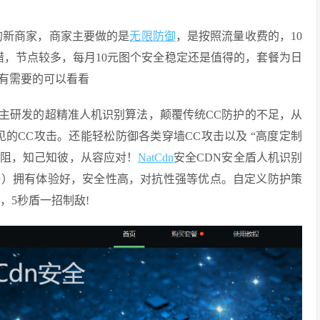
营的新商家，商家主要做的是
无限防御
，是按照流量收费的，10
不错，节点较多，每月10元图个安全稳定还是值得的，套餐为日
，有需要的可以看看
？自主研发的超精准人机识别算法，颠覆传统CC防护的不足，从
的CC攻击。还能轻松防御各类穿墙CC攻击以及 “高度定制
无阻，知己知彼，从容应对！
NatCdn
安全CDN安全盾人机识别
转等）拥有体验好，安全性高，对抗性强等优点。自定义防护策
，5秒盾一招制敌!