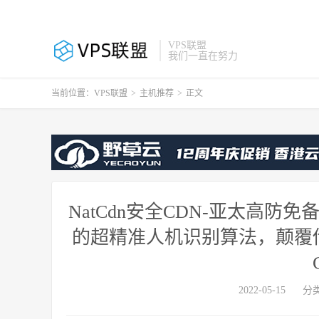
VPS联盟
我们一直在努力
当前位置：
VPS联盟
>
主机推荐
>
正文
NatCdn安全CDN-亚太高防
的超精准人机识别算法，颠覆
2022-05-15
分