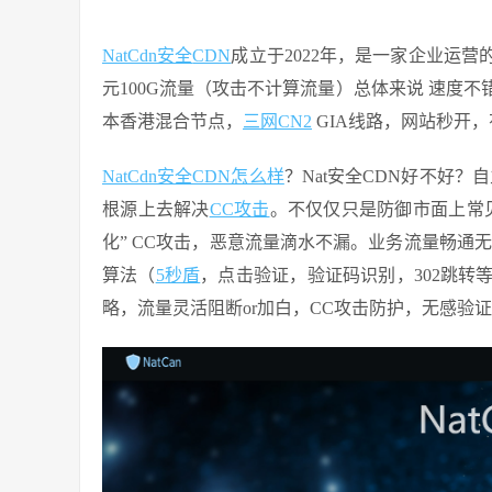
NatCdn安全
CDN
成立于2022年，是一家企业运
元100G流量（攻击不计算流量）总体来说 速度
本香港混合节点，
三网CN2
GIA线路，网站秒开
NatCdn安全CDN怎么样
？Nat安全CDN好不好
根源上去解决
CC攻击
。不仅仅只是防御市面上常见
化” CC攻击，恶意流量滴水不漏。业务流量畅通
算法（
5秒盾
，点击验证，验证码识别，302跳
略，流量灵活阻断or加白，CC攻击防护，无感验证