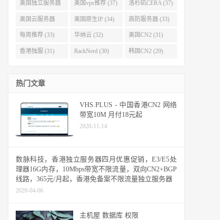
(40)
(38)
美国独立服务器
美国vps推荐 (37)
洛杉矶CERA (37)
(37)
美国云服务器
美国原生IP (34)
高防服务器 (33)
(34)
每周推荐 (33)
华纳云 (32)
美国CN2 (31)
香港独服 (31)
RackNerd (30)
韩国CN2 (29)
热门文章
VHS.PLUS - 中国香港CN2 网络
带宽10M 月付18元起
2020-11-14
数脉科技，香港独立服务器四月优惠促销，E3/E5处
理器16G内存，10Mbps带宽不限流量，双向CN2+BGP
线路，365元/月起，香港免备案不限流量独立服务器
2020-04-06
主机屋 数据库 权限