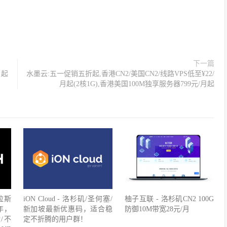
下一篇
月起
水墨云:五一促销五折起,香港CN2/美国CN2/线路VPS低至¥22/
月起(2核1G),香港美国100M独享服务器799元/月起
/拉斯
iON Cloud - 洛杉矶/圣何塞/
柚子互联 - 洛杉矶CN2 100G
年，
新加坡最新优惠码，适合稳
防御10M带宽28元/月
盘/不
定不折腾的用户群！