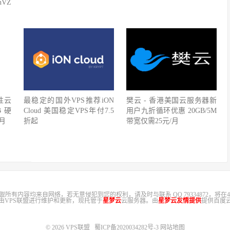
nVZ
性云
最稳定的国外VPS推荐iON
樊云 - 香港美国云服务器新
B硬
Cloud 美国稳定VPS年付7.5
用户九折循环优惠 20GB/5M
/月
折起
带宽仅需25元/月
盟所有内容均来自网络，若无意侵犯到您的权利，请及时与联系 QQ 79334872，将在4
，由VPS联盟进行维护和更新，现托管于
星梦云
云服务器。由
星梦云友情提供
提供百度云
© 2026
VPS联盟
蜀ICP备2020034282号-3
网站地图