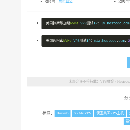
迈阿密：
点击直达
迈阿密
美国拉斯维加斯
NVMe
 VPS
测试
IP
：
lv
.
hostodo
.
com
美国迈阿密
NVMe
 VPS
测试
IP
：
mia
.
hostodo
.
com
，
2
未经允许不得转载：
VPS联盟
»
Hosto
分
标签：
Hostodo
NVMe VPS
便宜美国VPS主机
最