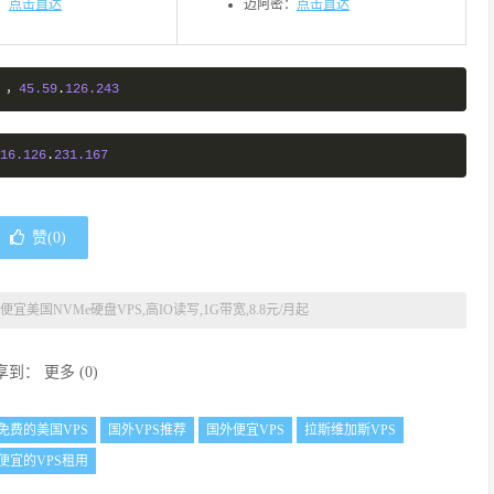
：
点击直达
迈阿密：
点击直达
 
，
45.59
.
126.243
16.126
.
231.167
赞(
0
)
do:便宜美国NVMe硬盘VPS,高IO读写,1G带宽,8.8元/月起
享到：
更多
(
0
)
免费的美国VPS
国外VPS推荐
国外便宜VPS
拉斯维加斯VPS
便宜的VPS租用