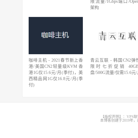
限流量/1Gbps端口/Ope
架构
咖啡主机 - 2021春节新上香
青云互联 - 韩国CN2弹
港/美国CN2轻量级KVM 香
限时七折促销 40G
港1G仅15.6元/月(季付)，美
盘/500G流量/仅需15.6元
西精品网1G仅16.8元/月(季
付)
【版权声明】：VPS联
本博客创建于2019年