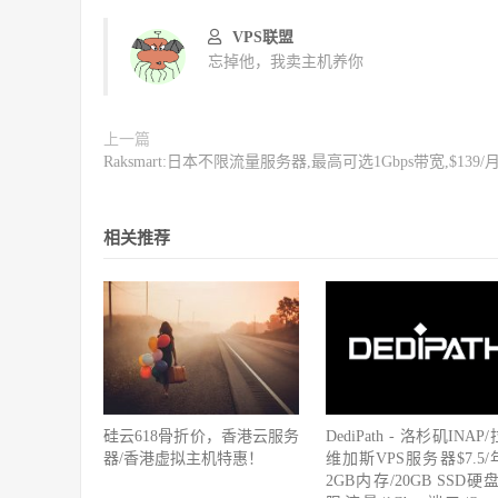
VPS联盟
忘掉他，我卖主机养你
上一篇
Raksmart:日本不限流量服务器,最高可选1Gbps带宽,$139/
相关推荐
硅云618骨折价，香港云服务
DediPath - 洛杉矶INAP
器/香港虚拟主机特惠！
维加斯VPS服务器$7.5/
2GB内存/20GB SSD硬