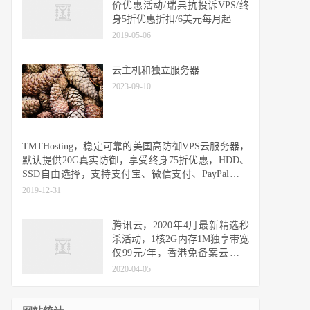
价优惠活动/瑞典抗投诉VPS/终
身5折优惠折扣/6美元每月起
2019-05-06
云主机和独立服务器
2023-09-10
TMTHosting，稳定可靠的美国高防御VPS云服务器，
默认提供20G真实防御，享受终身75折优惠，HDD、
SSD自由选择，支持支付宝、微信支付、PayPal付款
方式
2019-12-31
腾讯云，2020年4月最新精选秒
杀活动，1核2G内存1M独享带宽
仅99元/年，香港免备案云服务
器1核1G内存1M独享带宽仅249
2020-04-05
元/年，企业用户2核4G内存5M
独享带宽，3年仅1465元 #腾讯
集团旗下品牌，放心购买#