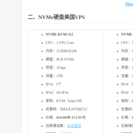
Ho
二、NVMe硬盘美国VPS
NVME-KVM-512
NVME-
CPU：1 CPU Core
CPU：1
内存：512MB RAM
内存：1
硬盘：8GB NVMe
硬盘：1
带宽：1Gbps
带宽：1
流量：1TB
流量：2
IPv4：1个
IPv4：
IPv6：/64 IPv6
IPv6：/
架构：KVM / SolusVM
架构：KV
优惠码：EMAILNVME512
优惠码：
​价格：
$19.99/年
$14.99/年
​价格：
拉斯维加斯：
点击直达
拉斯维