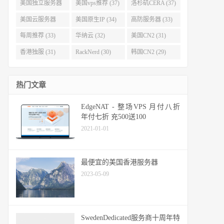
(40)
(38)
美国独立服务器
美国vps推荐 (37)
洛杉矶CERA (37)
(37)
美国云服务器
美国原生IP (34)
高防服务器 (33)
(34)
每周推荐 (33)
华纳云 (32)
美国CN2 (31)
香港独服 (31)
RackNerd (30)
韩国CN2 (29)
热门文章
EdgeNAT - 整场VPS 月付八折
年付七折 充500送100
2021-01-01
最便宜的美国香港服务器
2023-05-09
SwedenDedicated服务商十周年特