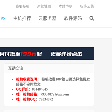
我要投稿
运营赞助
本站声明
标签云集
PS
主机推荐
云服务器
软件源码
互动交流
投稿收费说明
：
投稿收费100/篇自愿选择免费发
邮箱不定时发文
QQ群组
：
801484645
唯一投稿邮箱
：
79334872@qq.com
唯一投稿QQ
：
79334872