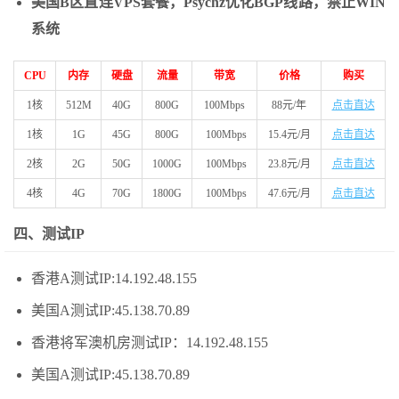
美国B区直连VPS套餐，Psychz优化BGP线路，禁止WIN
系统
CPU
内存
硬盘
流量
带宽
价格
购买
1核
512M
40G
800G
100Mbps
88元/年
点击直达
1核
1G
45G
800G
100Mbps
15.4元/月
点击直达
2核
2G
50G
1000G
100Mbps
23.8元/月
点击直达
4核
4G
70G
1800G
100Mbps
47.6元/月
点击直达
四、测试IP
香港A测试IP:14.192.48.155
美国A测试IP:45.138.70.89
香港将军澳机房测试IP：14.192.48.155
美国A测试IP:45.138.70.89