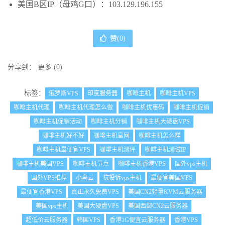
美国B区IP（母鸡G口）：103.129.196.155
赞(
0
)
分享到：
更多
(
0
)
标签：
俄罗斯VPS
印度服务器
咖啡主机
咖啡主机VPS
咖啡主机代理
咖啡主机代理怎么做
咖啡主机优惠码
咖啡主机促销
咖啡主机促销活动
咖啡主机分销
咖啡主机大硬盘VPS
咖啡主机好不好
咖啡主机官网
咖啡主机怎么样
咖啡主机最便宜VPS
咖啡主机测评
咖啡主机测试IP
咖啡主机美国VPS
咖啡主机节点
咖啡主机香港VPS
国外vps主机
国外VPS推荐
小鸟云
抗投诉vps主机
最便宜美国VPS
最便宜香港VPS
真正永久免费VPS
美国CN2轻量KVM云服务器
美国vps主机
美国大硬盘VPS
美国西部CN2云服务器
超低价云服务器
韩国VPS
香港1G便宜云服务器
香港VPS