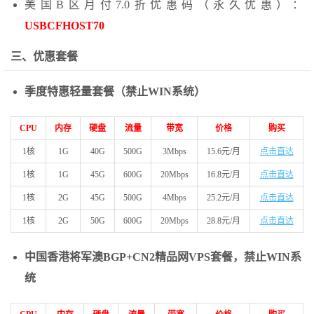
美国B区月付7.0折优惠码（永久优惠）：
USBCFHOST70
三、优惠套餐
季度特惠轻量套餐（禁止WIN系统）
CPU
内存
硬盘
流量
带宽
价格
购买
1核
1G
40G
500G
3Mbps
15.6元/月
点击直达
1核
1G
45G
600G
20Mbps
16.8元/月
点击直达
1核
2G
45G
500G
4Mbps
25.2元/月
点击直达
1核
2G
50G
600G
20Mbps
28.8元/月
点击直达
中国香港将军澳BGP+CN2精品网VPS套餐，禁止WIN系
统