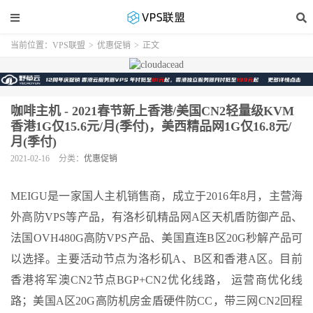
当前位置：
VPS联盟
>
优惠促销
>
正文
咖啡主机 - 2021春节新上香港/美国CN2轻量级KVM
香港1G仅15.6元/月(季付)，美西精品网1G仅16.8元/
月(季付)
2021-02-16
分类：
优惠促销
MEIGU是一家国人主机销售商，成立于2016年8月，主营海
外高防VPS等产品，有洛杉矶精品网A区天机盾防御产品、
法国OVH480G高防VPS产品、美国直连B区20G秒解产品可
以选择。主要活动节点为洛杉矶A、B区和香港A区。目前
香港将军澳CN2节点BGP+CN2优化线路， 运营商优化线
路；美国A区20G高防机房金盾硬件防CC，带三网CN2回程