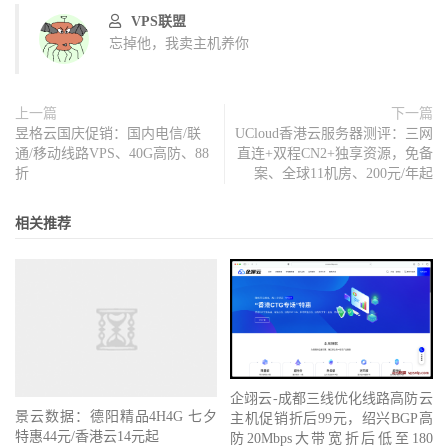
VPS联盟
忘掉他，我卖主机养你
上一篇
下一篇
昱格云国庆促销：国内电信/联
UCloud香港云服务器测评：三网
通/移动线路VPS、40G高防、88
直连+双程CN2+独享资源，免备
折
案、全球11机房、200元/年起
相关推荐
企翊云-成都三线优化线路高防云
景云数据：德阳精品4H4G 七夕
主机促销折后99元，绍兴BGP高
特惠44元/香港云14元起
防20Mbps大带宽折后低至180