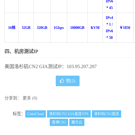
IPv6
* 45
IPv4
* 1 /
16核
32GB
320GB
1Gbps
10000GB
KVM
￥1850
IPv6
* 50
四、机房测试IP
美国洛杉矶CN2 GIA测试IP：103.95.207.207
赞(
2
)
分享到：
更多
(
0
)
标签：
CubeCloud
洛杉矶CN2 GIA直连VPS
洛杉矶CN2直连
香港CN2
魔方云