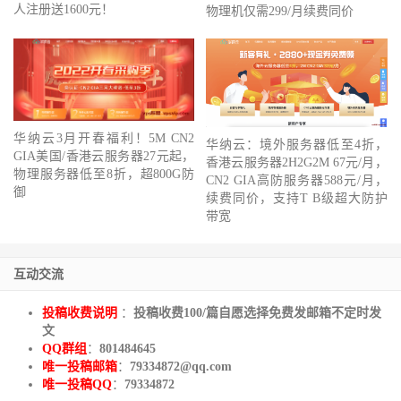
人注册送1600元！
物理机仅需299/月续费同价
华纳云3月开春福利！5M CN2
华纳云：境外服务器低至4折，
GIA美国/香港云服务器27元起，
香港云服务器2H2G2M 67元/月，
物理服务器低至8折，超800G防
CN2 GIA高防服务器588元/月，
御
续费同价，支持T B级超大防护
带宽
互动交流
投稿收费说明
：
投稿收费100/篇自愿选择免费发邮箱不定时发
文
QQ群组
：
801484645
唯一投稿邮箱
：
79334872@qq.com
唯一投稿QQ
：
79334872