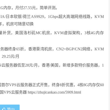
G内存，月付27.55元，简单评测。
A/日本软银/荷兰AS9929，1Gbps超大高端网络线路，KVM
元/年，机房可随意切换
务器少量补货，美国洛杉矶MC机房，KVM虚拟架构，3核4G内存
务器终身65折，香港葵湾机房，CN2+BGP/CN2网络，KVM
9.25元/月
S云服务器低至28元/月，香港/美国，新增多款特价服务器，1
国首尔VPS云服务器正式开售，终身8折优惠，4核8G内存仅60
https://zhujicankao.com/5909.html
赞(
0
)