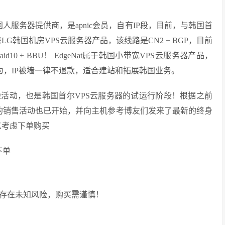
年国人服务器提供商，是apnic会员，自有IP段，目前，与韩国首
韩国机房VPS云服务器产品，该线路是CN2 + BGP，目前
10 + BBU！ EdgeNat属于韩国小带宽VPS云服务器产品，
L”行为，IP被墙一律不退款，适合建站和拓展韩国业务。
费体验活动，也是韩国首尔VPS云服务器的试运行阶段！根据之前
式的销售活动也已开始，并向主机参考博友们发来了最新的终身
以考虑下单购买
下单
商家存在未知风险，购买需谨慎！