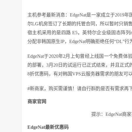
主机参考最新消息：EdgeNat是一家成立于2019
尔LG机房签订了长期的托管合同，所以暂时只销售LG
宿主机采用的是四路 E5，英特尔企业级固态阵列raid
分配非韩国原生IP，EdgeNat明确拒绝任何“D
EdgeNat于2020年2月上旬曾经上线国一个免
的部署，3月20日的试运行已正式结束，并且正
8折优惠码，有对韩国VPS云服务器需求的朋友可
#新商家，购买需谨慎！请自行斟酌是否有需求再
商家官网
提示：EdgeNat
EdgeNat最新优惠码