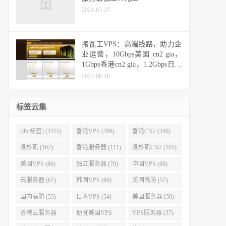
2024-03-27
搬瓦工VPS：高端线路，助力企
业运营，10Gbps美国 cn2 gia，
1Gbps香港cn2 gia，1.2Gbps日本
cn2 gia，10Gbps日本软银
2023-06-18
标签云集
[db:标签] (2251)
香港VPS (298)
香港CN2 (240)
洛杉矶 (162)
香港服务器 (111)
洛杉矶CN2 (105)
美国VPS (86)
独立服务器 (70)
中国VPS (69)
云服务器 (67)
韩国VPS (60)
美国高防 (57)
国内高防 (55)
日本VPS (54)
美国服务器 (50)
香港云服务器
便宜美国VPS
VPS服务器 (37)