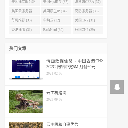
(40)
(38)
美国独立服务器
美国vps推荐 (37)
洛杉矶CERA (37)
(37)
美国云服务器
美国原生IP (34)
高防服务器 (33)
(34)
每周推荐 (33)
华纳云 (32)
美国CN2 (31)
香港独服 (31)
RackNerd (30)
韩国CN2 (29)
热门文章
情画数据信息 - 中国香港CN2
2C2G 网络带宽5M 月付60元
2021-02-03
云主机建设
2023-09-09
云主机和自建优势