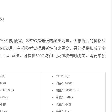
有效）
，价格相对便宜，2核2G是最低的起步配置，优惠折后的价格只
需64元/月！主机参考觉得后者性价比更高，另外提供集成了宝
提供windows系统，可提供500G防御（受到攻击时绕美，需要单独
：4核
CPU：8核
8GB
内存：16GB
0GB SSD
硬盘：50GB SSD
Mbps
带宽：5Mbps
：不限
流量：不限
inux
系统：Linux