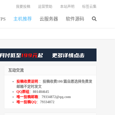
我要投稿
运营赞助
本站声明
标签云集
PS
主机推荐
云服务器
软件源码
互动交流
投稿收费说明
：
投稿收费100/篇自愿选择免费发
邮箱不定时发文
QQ群组
：
801484645
唯一投稿邮箱
：
79334872@qq.com
唯一投稿QQ
：
79334872