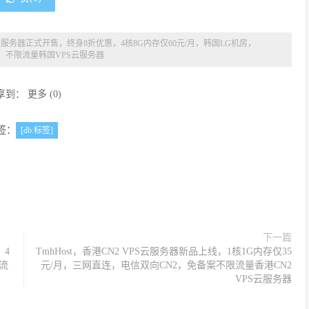
PS云服务器正式开售，终身8折优惠，4核8G内存仅60元/月，韩国LG机房，
路，不限流量韩国VPS云服务器
享到：
更多
(
0
)
签：
[db:标签]
下一篇
，4
TmhHost，香港CN2 VPS云服务器新品上线，1核1G内存仅35
限流
元/月，三网直连，电信双向CN2，免备案不限流量香港CN2
VPS云服务器