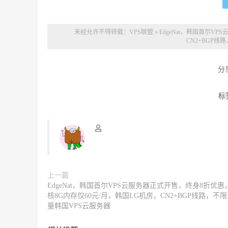
未经允许不得转载：
VPS联盟
»
EdgeNat，韩国首尔V
CN2+BGP线
分
标
上一篇
EdgeNat，韩国首尔VPS云服务器正式开售，终身8折优惠
核8G内存仅60元/月，韩国LG机房，CN2+BGP线路，不
量韩国VPS云服务器