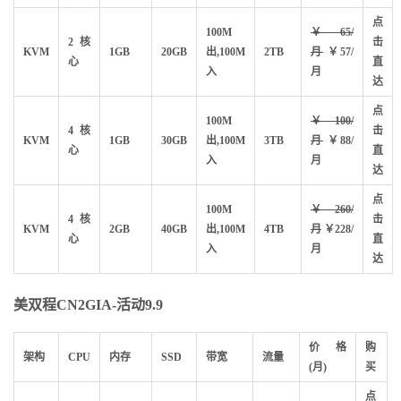
点
100M
￥65/
2核
击
KVM
1GB
20GB
出,100M
2TB
月
￥57/
心
直
入
月
达
点
100M
￥100/
4核
击
KVM
1GB
30GB
出,100M
3TB
月
￥88/
心
直
入
月
达
点
100M
￥260/
4核
击
KVM
2GB
40GB
出,100M
4TB
月
￥228/
心
直
入
月
达
美双程CN2GIA-活动9.9
价格
购
架构
CPU
内存
SSD
带宽
流量
(月)
买
点