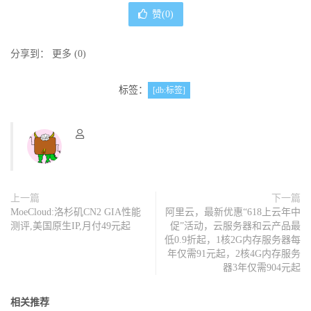
赞(
0
)
分享到：
更多
(
0
)
标签：
[db:标签]
上一篇
下一篇
MoeCloud:洛杉矶CN2 GIA性能
阿里云，最新优惠“618上云年中
测评,美国原生IP,月付49元起
促”活动，云服务器和云产品最
低0.9折起，1核2G内存服务器每
年仅需91元起，2核4G内存服务
器3年仅需904元起
相关推荐