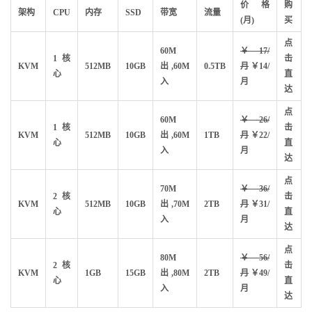
价格
购
架构
CPU
内存
SSD
带宽
流量
(月)
买
点
60M
￥17/
1核
击
KVM
512MB
10GB
出,60M
0.5TB
月
￥14/
心
直
入
月
达
点
60M
￥26/
1核
击
KVM
512MB
10GB
出,60M
1TB
月
￥22/
心
直
入
月
达
点
70M
￥36/
2核
击
KVM
512MB
10GB
出,70M
2TB
月
￥31/
心
直
入
月
达
点
80M
￥56/
2核
击
KVM
1GB
15GB
出,80M
2TB
月
￥49/
心
直
入
月
达