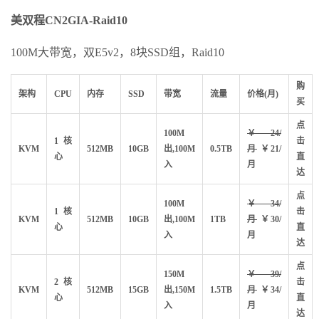
美双程CN2GIA-Raid10
100M大带宽，双E5v2，8块SSD组，Raid10
购
架构
CPU
内存
SSD
带宽
流量
价格(月)
买
点
100M
￥24/
1核
击
KVM
512MB
10GB
出,100M
0.5TB
月
￥21/
心
直
入
月
达
点
100M
￥34/
1核
击
KVM
512MB
10GB
出,100M
1TB
月
￥30/
心
直
入
月
达
点
150M
￥39/
2核
击
KVM
512MB
15GB
出,150M
1.5TB
月
￥34/
心
直
入
月
达