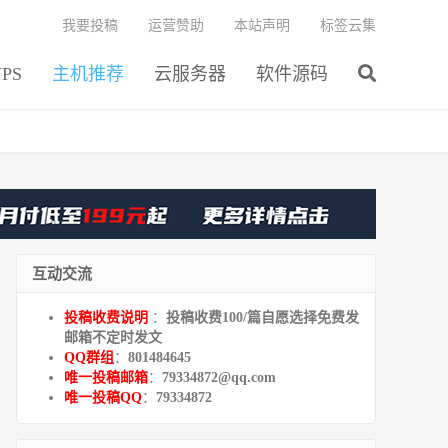
我要投稿
运营赞助
本站声明
标签云集
PS
主机推荐
云服务器
软件源码
互动交流
投稿收费说明
：
投稿收费100/篇自愿选择免费发
邮箱不定时发文
QQ群组
：
801484645
唯一投稿邮箱
：
79334872@qq.com
唯一投稿QQ
：
79334872