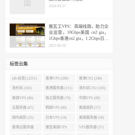
2024-03-27
搬瓦工VPS：高端线路，助力企
业运营，10Gbps美国 cn2 gia，
1Gbps香港cn2 gia，1.2Gbps日本
cn2 gia，10Gbps日本软银
2023-06-18
标签云集
[db:标签] (2251)
香港VPS (298)
香港CN2 (240)
洛杉矶 (162)
香港服务器 (111)
洛杉矶CN2 (105)
美国VPS (86)
独立服务器 (70)
中国VPS (69)
云服务器 (67)
韩国VPS (60)
美国高防 (57)
国内高防 (55)
日本VPS (54)
美国服务器 (50)
香港云服务器
便宜美国VPS
VPS服务器 (37)