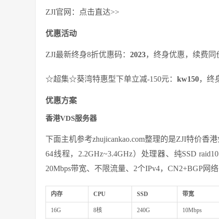
ZJI官网：点击直达>>
优惠活动
ZJI最新终身8折优惠码：
2023
，终身优惠，续费同
☆超集☆葵湾特惠型下单立减-150元：
kw150
，终
优惠方案
香港VDS服务器
下面主机参考zhujicankao.com整理的是ZJI特价香港
64线程，2.2GHz~3.4GHz）处理器、纯SSD
20Mbps带宽、不限流量、2个IPv4，CN2+BGP网络
内存
CPU
SSD
带宽
16G
8核
240G
10Mbps