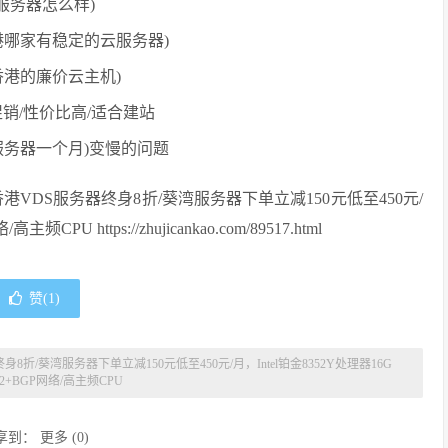
服务器怎么样)
港哪家有稳定的云服务器)
港的廉价云主机)
时促销/性价比高/适合建站
服务器一个月)变慢的问题
VDS服务器终身8折/葵湾服务器下单立减150元低至450元/
U https://zhujicankao.com/89517.html
赞(
1
)
8折/葵湾服务器下单立减150元低至450元/月，Intel铂金8352Y处理器16G
2+BGP网络/高主频CPU
享到：
更多
(
0
)