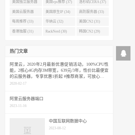
(40)
(38)
美国独立服务器
美国vps推荐 (37)
洛杉矶CERA (37)
(37)
美国云服务器
美国原生IP (34)
高防服务器 (33)
(34)
每周推荐 (33)
华纳云 (32)
美国CN2 (31)
香港独服 (31)
RackNerd (30)
韩国CN2 (29)
热门文章
阿里云，2020年2月最新优惠促销活动，100%CPU性
能，2核心4G内存3M带宽，639元/3年，性价比最便宜
的云服务器，专享优惠1折起 #推荐商家，可放心购买
#
2020-02-17
阿里云服务器端口
2023-11-16
中国互联网数据中心
2023-08-12