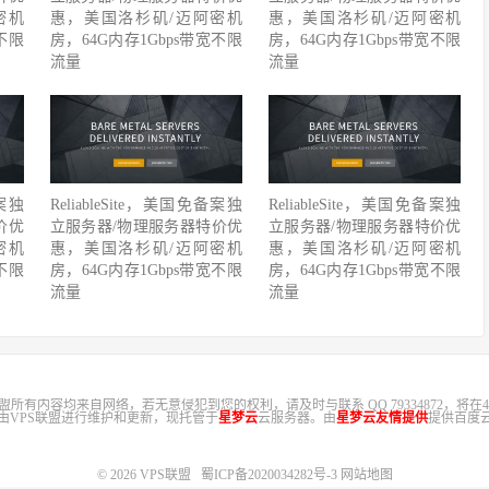
密机
惠，美国洛杉矶/迈阿密机
惠，美国洛杉矶/迈阿密机
不限
房，64G内存1Gbps带宽不限
房，64G内存1Gbps带宽不限
流量
流量
备案独
ReliableSite，美国免备案独
ReliableSite，美国免备案独
价优
立服务器/物理服务器特价优
立服务器/物理服务器特价优
密机
惠，美国洛杉矶/迈阿密机
惠，美国洛杉矶/迈阿密机
不限
房，64G内存1Gbps带宽不限
房，64G内存1Gbps带宽不限
流量
流量
盟所有内容均来自网络，若无意侵犯到您的权利，请及时与联系 QQ 79334872，将在4
，由VPS联盟进行维护和更新，现托管于
星梦云
云服务器。由
星梦云友情提供
提供百度云
© 2026
VPS联盟
蜀ICP备2020034282号-3
网站地图