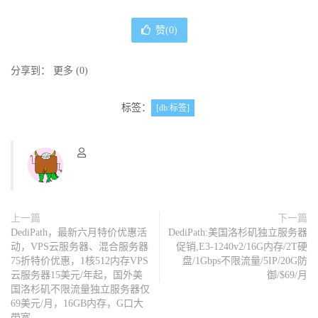
赞(
0
)
分享到：
更多
(
0
)
标签：
[db:标签]
上一篇
下一篇
DediPath，最新六月特价优惠活
DediPath:美国洛杉矶独立服务器
动，VPS云服务器、混合服务器
促销,E3-1240v2/16G内存/2T硬
75折特价优惠，1核512内存VPS
盘/1Gbps不限流量/5IP/20G防
云服务器15美元/年起，国外美
御/$69/月
国洛杉矶不限流量独立服务器仅
69美元/月，16GB内存，G口大
带宽