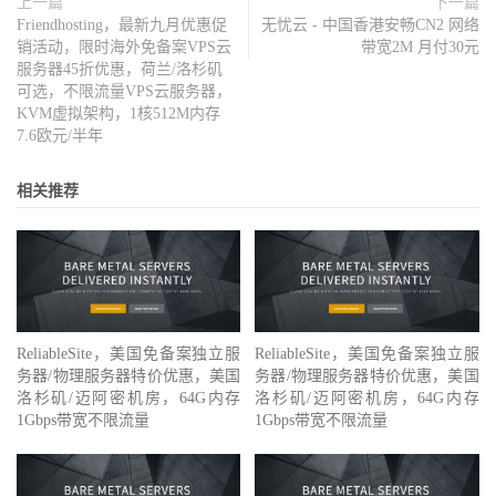
上一篇
下一篇
Friendhosting，最新九月优惠促
无忧云 - 中国香港安畅CN2 网络
销活动，限时海外免备案VPS云
带宽2M 月付30元
服务器45折优惠，荷兰/洛杉矶
可选，不限流量VPS云服务器，
KVM虚拟架构，1核512M内存
7.6欧元/半年
相关推荐
ReliableSite，美国免备案独立服
ReliableSite，美国免备案独立服
务器/物理服务器特价优惠，美国
务器/物理服务器特价优惠，美国
洛杉矶/迈阿密机房，64G内存
洛杉矶/迈阿密机房，64G内存
1Gbps带宽不限流量
1Gbps带宽不限流量