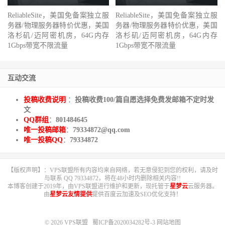
ReliableSite，美国免备案独立服
ReliableSite，美国免备案独立服
务器/物理服务器特价优惠，美国
务器/物理服务器特价优惠，美国
洛杉矶/迈阿密机房，64G内存
洛杉矶/迈阿密机房，64G内存
1Gbps带宽不限流量
1Gbps带宽不限流量
互动交流
投稿收费说明
：
投稿收费100/篇自愿选择免费发邮箱不定时发
文
QQ群组
：
801484645
唯一投稿邮箱
：
79334872@qq.com
唯一投稿QQ
：
79334872
【版权声明】：VPS联盟所有内容均来自网络，若无意侵犯到您的权利，请及时
与联系 QQ 79334872，将在48小时内删除相关内容!!
本博客创建于2019年，由VPS联盟进行维护和更新，现托管于
星梦云
云服务器。
由
星梦云友情提供
提供百度云加速及SEO优化支持！
© 2026
VPS联盟
蜀ICP备2020034282号-3
网站地图